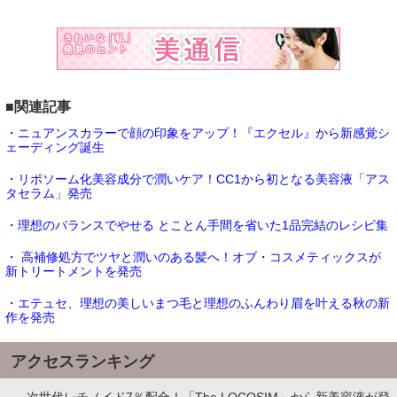
■関連記事
・ニュアンスカラーで顔の印象をアップ！『エクセル』から新感覚シ
ェーディング誕生
・リポソーム化美容成分で潤いケア！CC1から初となる美容液「アス
タセラム」発売
・理想のバランスでやせる とことん手間を省いた1品完結のレシピ集
・ 高補修処方でツヤと潤いのある髪へ！オブ・コスメティックスが
新トリートメントを発売
・エテュセ、理想の美しいまつ毛と理想のふんわり眉を叶える秋の新
作を発売
アクセスランキング