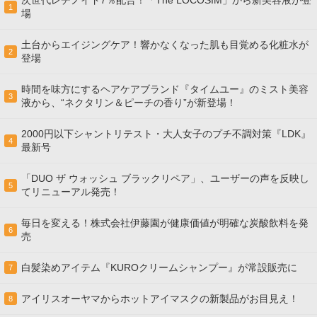
次世代レチノイド7％配合！「The LOCOSIM」から新美容液が登
1
場
土台からエイジングケア！響かなくなった肌も目覚める化粧水が
2
登場
時間を味方にするヘアケアブランド『タイムユー』のミスト美容
3
液から、“ネクタリン＆ピーチの香り”が新登場！
2000円以下シャントリテスト・大人女子のプチ不調対策『LDK』
4
最新号
「DUO ザ ウォッシュ ブラックリペア」、ユーザーの声を反映し
5
てリニューアル発売！
毎日を変える！株式会社伊藤園が健康価値が明確な炭酸飲料を発
6
売
白髪染めアイテム『KUROクリームシャンプー』が常設販売に
7
アイリスオーヤマからホットアイマスクの新製品がお目見え！
8