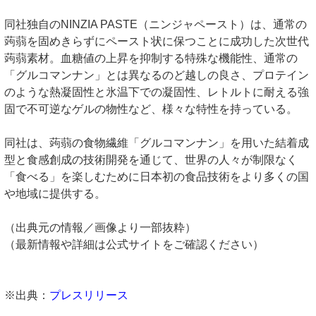
同社独自のNINZIA PASTE（ニンジャペースト）は、通常の
蒟蒻を固めきらずにペースト状に保つことに成功した次世代
蒟蒻素材。血糖値の上昇を抑制する特殊な機能性、通常の
「グルコマンナン」とは異なるのど越しの良さ、プロテイン
のような熱凝固性と氷温下での凝固性、レトルトに耐える強
固で不可逆なゲルの物性など、様々な特性を持っている。
同社は、蒟蒻の食物繊維「グルコマンナン」を用いた結着成
型と食感創成の技術開発を通じて、世界の人々が制限なく
「食べる」を楽しむために日本初の食品技術をより多くの国
や地域に提供する。
（出典元の情報／画像より一部抜粋）
（最新情報や詳細は公式サイトをご確認ください）
※出典：
プレスリリース