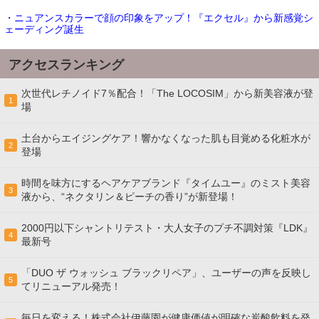
・ニュアンスカラーで顔の印象をアップ！『エクセル』から新感覚シ
ェーディング誕生
アクセスランキング
次世代レチノイド7％配合！「The LOCOSIM」から新美容液が登
1
場
土台からエイジングケア！響かなくなった肌も目覚める化粧水が
2
登場
時間を味方にするヘアケアブランド『タイムユー』のミスト美容
3
液から、“ネクタリン＆ピーチの香り”が新登場！
2000円以下シャントリテスト・大人女子のプチ不調対策『LDK』
4
最新号
「DUO ザ ウォッシュ ブラックリペア」、ユーザーの声を反映し
5
てリニューアル発売！
毎日を変える！株式会社伊藤園が健康価値が明確な炭酸飲料を発