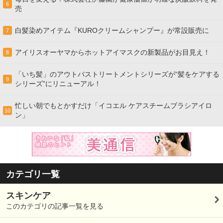
6
売
白髪染めアイテム『KUROクリームシャンプー』が常設販売に
7
アイリスオーヤマからホットアイマスクの新製品がお目見え！
8
「いち髪」のアウトバストリートメントシリーズが“髪をケアする
9
シリーズ”にリニューアル！
忙しい朝でもとかすだけ「イコエル ケアスチームブラシアイロ
10
ン」
カテゴリ一覧
スキンケア
このカテゴリの記事一覧を見る