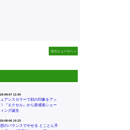
次のニュースへ >
26-08-07 12:45
ニュアンスカラーで顔の印象をアッ
プ！『エクセル』から新感覚シェー
ディング誕生
26-08-06 10:15
理想のバランスでやせる とことん手