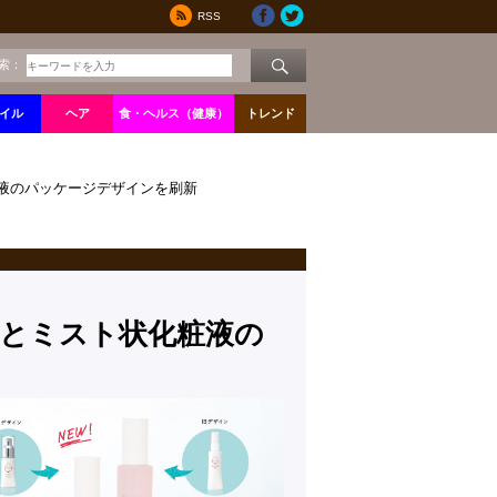
RSS
索：
イル
ヘア
食・ヘルス（健康）
トレンド
粧液のパッケージデザインを刷新
液とミスト状化粧液の