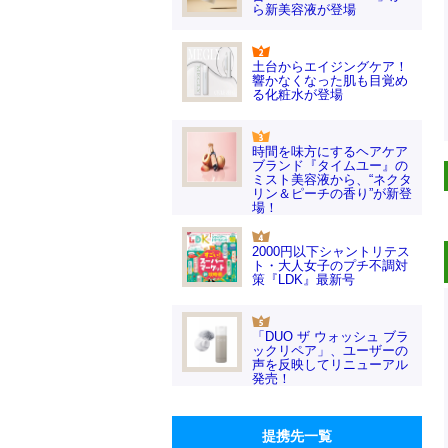
ら新美容液が登場
土台からエイジングケア！
響かなくなった肌も目覚め
る化粧水が登場
時間を味方にするヘアケア
ブランド『タイムユー』の
ミスト美容液から、“ネクタ
リン＆ピーチの香り”が新登
場！
2000円以下シャントリテス
ト・大人女子のプチ不調対
策『LDK』最新号
「DUO ザ ウォッシュ ブラ
ックリペア」、ユーザーの
声を反映してリニューアル
発売！
提携先一覧