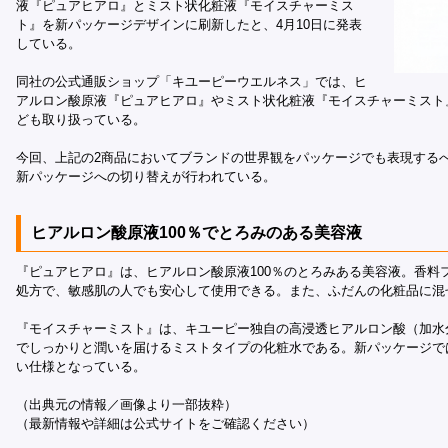
液『ピュアヒアロ』とミスト状化粧液『モイスチャーミス
ト』を新パッケージデザインに刷新したと、4月10日に発表
している。
同社の公式通販ショップ「キユーピーウエルネス」では、ヒ
アルロン酸原液『ピュアヒアロ』やミスト状化粧液『モイスチャーミスト
ども取り扱っている。
今回、上記の2商品においてブランドの世界観をパッケージでも表現する
新パッケージへの切り替えが行われている。
ヒアルロン酸原液100％でとろみのある美容液
『ピュアヒアロ』は、ヒアルロン酸原液100％のとろみある美容液。香料
処方で、敏感肌の人でも安心して使用できる。また、ふだんの化粧品に混
『モイスチャーミスト』は、キユーピー独自の高浸透ヒアルロン酸（加水
でしっかりと潤いを届けるミストタイプの化粧水である。新パッケージで
い仕様となっている。
（出典元の情報／画像より一部抜粋）
（最新情報や詳細は公式サイトをご確認ください）