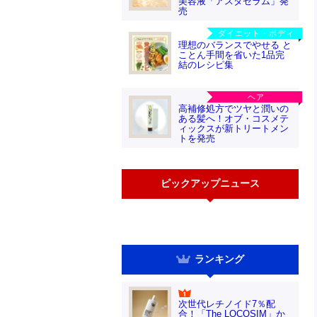
美容液「アスタセラム」発
売
ダイエット・ボディ
理想のバランスでやせる と
ことん手間を省いた1品完
結のレシピ集
ヘア
高補修処方でツヤと潤いの
ある髪へ！オブ・コスメテ
ィックスが新トリートメン
トを発売
ピックアップニュース
ランキング
次世代レチノイド7％配
合！「The LOCOSIM」か