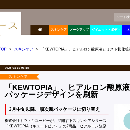
ワード検
スキンケア
メークアップ
ダイエット・ボディ
ネ
TOP
>
スキンケア
>
「KEWTOPIA」、ヒアルロン酸原液とミスト状化
2025-04-19 08:15
スキンケア
「KEWTOPIA」、ヒアルロン酸原
パッケージデザインを刷新
3月中旬以降、順次新パッケージに切り替え
株式会社トウ・キユーピーが、展開するスキンケアシリーズ
「KEWTOPIA（キユートピア）」の2商品、ヒアルロン酸原