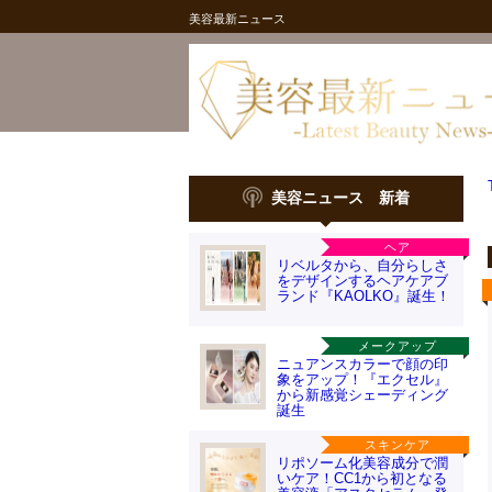
美容最新ニュース
美容ニュース 新着
ヘア
リベルタから、自分らしさ
をデザインするヘアケアブ
ランド『KAOLKO』誕生！
メークアップ
ニュアンスカラーで顔の印
象をアップ！『エクセル』
から新感覚シェーディング
誕生
スキンケア
リポソーム化美容成分で潤
いケア！CC1から初となる