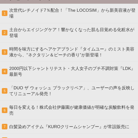
次世代レチノイド7％配合！「The LOCOSIM」から新美容液が登
1
場
土台からエイジングケア！響かなくなった肌も目覚める化粧水が
2
登場
時間を味方にするヘアケアブランド『タイムユー』のミスト美容
3
液から、“ネクタリン＆ピーチの香り”が新登場！
2000円以下シャントリテスト・大人女子のプチ不調対策『LDK』
4
最新号
「DUO ザ ウォッシュ ブラックリペア」、ユーザーの声を反映し
5
てリニューアル発売！
毎日を変える！株式会社伊藤園が健康価値が明確な炭酸飲料を発
6
売
白髪染めアイテム『KUROクリームシャンプー』が常設販売に
7