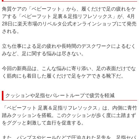
角質ケアの「ベビーフット」から、履くだけで足の疲れをケ
アする「ベビーフット 足裏＆足指リフレソックス」が、4月
28日に楽天市場のリベルタ公式オンラインショップにて発売
される。
立ち仕事による足の疲れや長時間のデスクワークによるむく
みなど、足に関する悩みは尽きない。
今回の新商品は、こんな悩みに寄り添い、足の表面だけでな
く筋肉にも着目した履くだけで足をケアできる靴下だ。
クッションや足指セパレートループで疲労を軽減
「ベビーフット 足裏＆足指リフレソックス」は、内側に青竹
踏みクッションを搭載。このクッションが歩く度に土踏まず
をググッと刺激して血行を促進する。
また、パンプスやヒールなどで圧迫された足先を、足指セパ