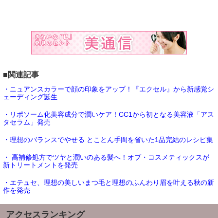
■関連記事
・ニュアンスカラーで顔の印象をアップ！『エクセル』から新感覚シ
ェーディング誕生
・リポソーム化美容成分で潤いケア！CC1から初となる美容液「アス
タセラム」発売
・理想のバランスでやせる とことん手間を省いた1品完結のレシピ集
・ 高補修処方でツヤと潤いのある髪へ！オブ・コスメティックスが
新トリートメントを発売
・エテュセ、理想の美しいまつ毛と理想のふんわり眉を叶える秋の新
作を発売
アクセスランキング