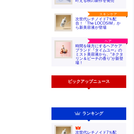
叶える秋の新作を発売
スキンケア
次世代レチノイド7％配
合！「The LOCOSIM」か
ら新美容液が登場
ヘア
時間を味方にするヘアケア
ブランド『タイムユー』の
ミスト美容液から、“ネクタ
リン＆ピーチの香り”が新登
場！
ピックアップニュース
ランキング
次世代レチノイド7％配