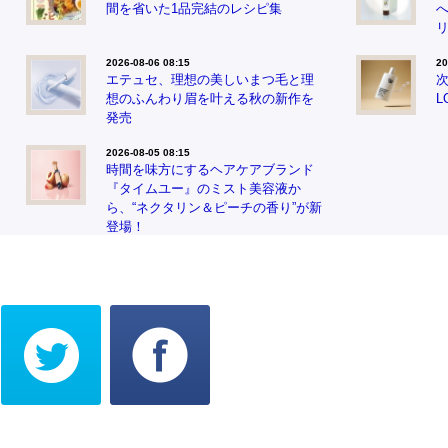
間を省いた1品完結のレシピ集
2026-08-06 08:15
20
エテュセ、理想の美しいまつ毛と理
次
想のふんわり眉を叶える秋の新作を
L
発売
2026-08-05 08:15
時間を味方にするヘアケアブランド
『タイムユー』のミスト美容液か
ら、“ネクタリン＆ピーチの香り”が新
登場！