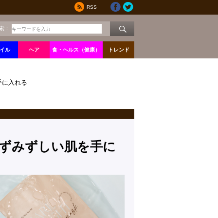
RSS
索：
イル
ヘア
食・ヘルス（健康）
トレンド
手に入れる
ずみずしい肌を手に