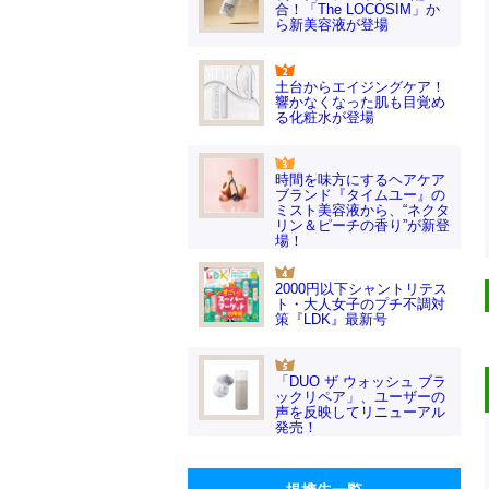
合！「The LOCOSIM」か
ら新美容液が登場
土台からエイジングケア！
響かなくなった肌も目覚め
る化粧水が登場
時間を味方にするヘアケア
ブランド『タイムユー』の
ミスト美容液から、“ネクタ
リン＆ピーチの香り”が新登
場！
2000円以下シャントリテス
ト・大人女子のプチ不調対
策『LDK』最新号
「DUO ザ ウォッシュ ブラ
ックリペア」、ユーザーの
声を反映してリニューアル
発売！