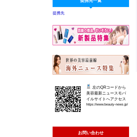
提携先一覧
提携先
左のQRコードから
美容最新ニュースモバ
イルサイトへアクセス
htt
ps:
//w
ww.
bea
uty
-ne
ws.
jp/
お問い合わせ