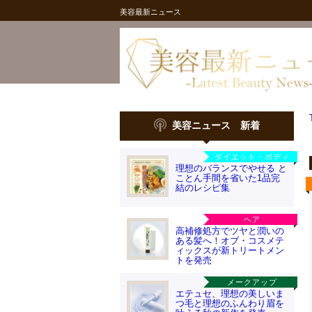
美容最新ニュース
美容ニュース 新着
ダイエット・ボディ
理想のバランスでやせる と
ことん手間を省いた1品完
結のレシピ集
ヘア
高補修処方でツヤと潤いの
ある髪へ！オブ・コスメテ
ィックスが新トリートメン
トを発売
メークアップ
エテュセ、理想の美しいま
つ毛と理想のふんわり眉を