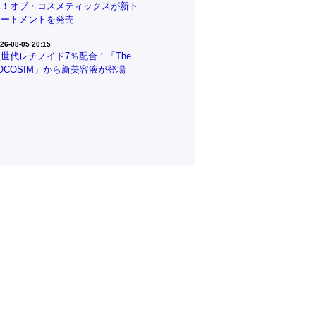
へ！オブ・コスメティックスが新ト
リートメントを発売
26-08-05 20:15
世代レチノイド7％配合！「The
OCOSIM」から新美容液が登場