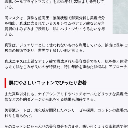
珠肌パールブライトマスク」を2025年4月22日より発売して
いる。
同マスクは、真珠を超高圧・無菌状態で酵素分解し美容成分
を抽出。真珠に含まれているカルシウムやアミノ酸などが角
質層のすみずみまで浸透し、肌にハリ・ツヤ・うるおいを与
える。
真珠は、ジュエリーとして使われないものを利用している。抽出は長年に
独自の技術であり、世界でも珍しい例と言える。
真珠エキスは上質なアミノ酸で構成された美容成分であり、肌を整え保湿
も近く肌なじみが良いのが特徴だ。特に年齢を重ねた肌悩みにアプローチ
肌にやさしいコットンでぴったり密着
また真珠以外にも、ナイアシンアミドやバクチオールなどリッチな美容成
燥などの外的ダメージから肌を守る効果も期待できる。
美容液シートは、旭化成が開発したベンリーゼを採用。コットンの産毛の
触りも滑らかだ。
そのコットンにたっぷりの美容成分を含ませ、吸い付くような密着感で美