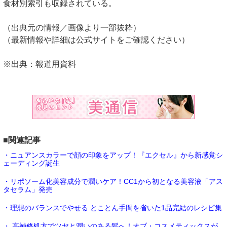
食材別索引も収録されている。
（出典元の情報／画像より一部抜粋）
（最新情報や詳細は公式サイトをご確認ください）
※出典：報道用資料
■関連記事
・ニュアンスカラーで顔の印象をアップ！『エクセル』から新感覚シ
ェーディング誕生
・リポソーム化美容成分で潤いケア！CC1から初となる美容液「アス
タセラム」発売
・理想のバランスでやせる とことん手間を省いた1品完結のレシピ集
・ 高補修処方でツヤと潤いのある髪へ！オブ・コスメティックスが