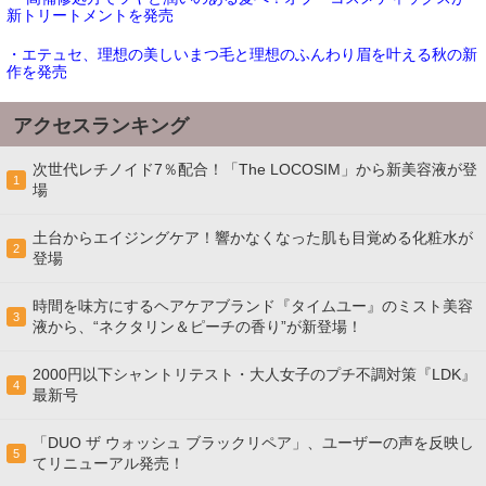
新トリートメントを発売
・エテュセ、理想の美しいまつ毛と理想のふんわり眉を叶える秋の新
作を発売
アクセスランキング
次世代レチノイド7％配合！「The LOCOSIM」から新美容液が登
1
場
土台からエイジングケア！響かなくなった肌も目覚める化粧水が
2
登場
時間を味方にするヘアケアブランド『タイムユー』のミスト美容
3
液から、“ネクタリン＆ピーチの香り”が新登場！
2000円以下シャントリテスト・大人女子のプチ不調対策『LDK』
4
最新号
「DUO ザ ウォッシュ ブラックリペア」、ユーザーの声を反映し
5
てリニューアル発売！