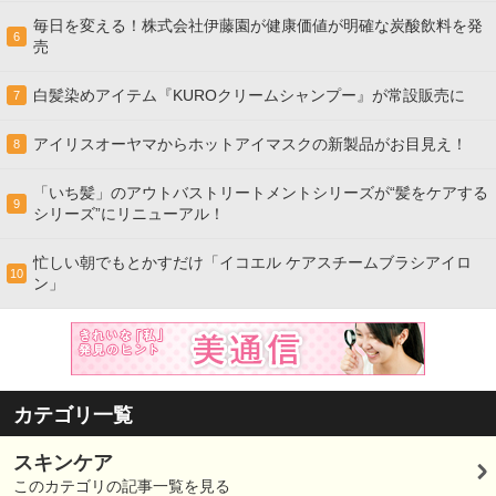
毎日を変える！株式会社伊藤園が健康価値が明確な炭酸飲料を発
6
売
白髪染めアイテム『KUROクリームシャンプー』が常設販売に
7
アイリスオーヤマからホットアイマスクの新製品がお目見え！
8
「いち髪」のアウトバストリートメントシリーズが“髪をケアする
9
シリーズ”にリニューアル！
忙しい朝でもとかすだけ「イコエル ケアスチームブラシアイロ
10
ン」
カテゴリ一覧
スキンケア
このカテゴリの記事一覧を見る