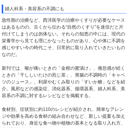
婦人科系・美容系の不調にも
急性期の治療など、西洋医学の治療やくすりが必要なケース
はあるものの、古くから伝わる“自然のくすり”を迷信だと片
付けてしまうのは勿体ない。それらの知恵の中には、現代の
栄養学から見ても理にかなったものがあり、心や体に不調を
感じやすい今の時代こそ、日常的に取り入れていきたいもの
なのだ。
新刊では、喉が痛いときの「金柑の蜜漬け」、倦怠感が続く
ときの「干ししいたけの煎じ茶」、胃腸の不調時の「キャベ
ツのジュース」、利尿やむくみ取りの「すいか糖」などを紹
介。風邪などの感染症、消化器系、循環器系、婦人科系、美
容系の不調に対するレシピなどを掲載する。
食材別、症状別に約110のレシピが紹介され、簡単なアレン
ジや効果を高める食材の組み合わせなど、新しい提案も加え
られており、身近な食べ物や植物の基本となる取り入れ方、