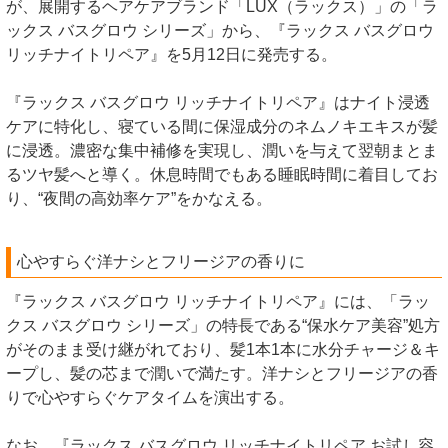
が、展開するヘアケアブランド「LUX（ラックス）」の「ラ
ックス バスグロウ シリーズ」から、『ラックス バスグロウ
リッチナイトリペア』を5月12日に発売する。
『ラックス バスグロウ リッチナイトリペア』はナイト浸透
ケアに特化し、寝ている間に保湿成分のネムノキエキスが髪
に浸透。濃密な集中補修を実現し、潤いを与えて翌朝まとま
るツヤ髪へと導く。休息時間でもある睡眠時間に着目してお
り、“夜間の高効率ケア”をかなえる。
心やすらぐ洋ナシとフリージアの香りに
『ラックス バスグロウ リッチナイトリペア』には、「ラッ
クス バスグロウ シリーズ」の特長である“保水ケア美容”処方
がそのまま受け継がれており、髪1本1本に水分チャージ＆キ
ープし、髪の芯まで潤いで満たす。洋ナシとフリージアの香
りで心やすらぐケアタイムを演出する。
なお、『ラックス バスグロウ リッチナイトリペア お試し容