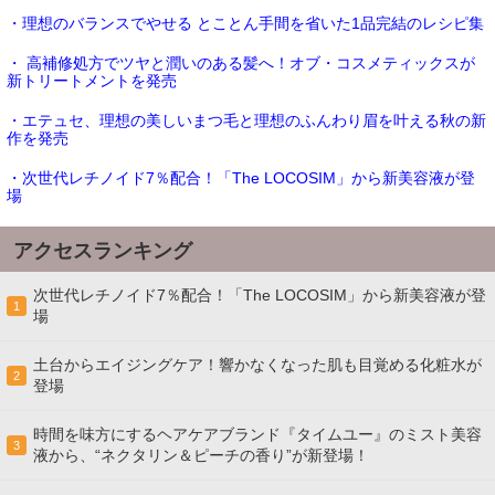
・理想のバランスでやせる とことん手間を省いた1品完結のレシピ集
・ 高補修処方でツヤと潤いのある髪へ！オブ・コスメティックスが
新トリートメントを発売
・エテュセ、理想の美しいまつ毛と理想のふんわり眉を叶える秋の新
作を発売
・次世代レチノイド7％配合！「The LOCOSIM」から新美容液が登
場
アクセスランキング
次世代レチノイド7％配合！「The LOCOSIM」から新美容液が登
1
場
土台からエイジングケア！響かなくなった肌も目覚める化粧水が
2
登場
時間を味方にするヘアケアブランド『タイムユー』のミスト美容
3
液から、“ネクタリン＆ピーチの香り”が新登場！