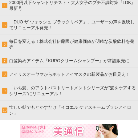
2000円以下シャントリテスト・大人女子のプチ不調対策『LDK』
4
最新号
「DUO ザ ウォッシュ ブラックリペア」、ユーザーの声を反映し
5
てリニューアル発売！
毎日を変える！株式会社伊藤園が健康価値が明確な炭酸飲料を発
6
売
白髪染めアイテム『KUROクリームシャンプー』が常設販売に
7
アイリスオーヤマからホットアイマスクの新製品がお目見え！
8
「いち髪」のアウトバストリートメントシリーズが“髪をケアする
9
シリーズ”にリニューアル！
忙しい朝でもとかすだけ「イコエル ケアスチームブラシアイロ
10
ン」