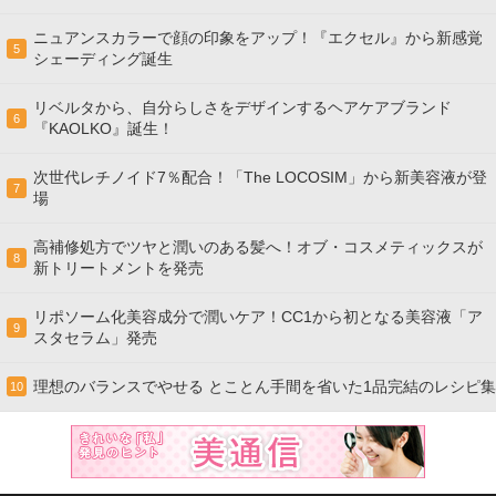
ニュアンスカラーで顔の印象をアップ！『エクセル』から新感覚
5
シェーディング誕生
リベルタから、自分らしさをデザインするヘアケアブランド
6
『KAOLKO』誕生！
次世代レチノイド7％配合！「The LOCOSIM」から新美容液が登
7
場
高補修処方でツヤと潤いのある髪へ！オブ・コスメティックスが
8
新トリートメントを発売
リポソーム化美容成分で潤いケア！CC1から初となる美容液「ア
9
スタセラム」発売
理想のバランスでやせる とことん手間を省いた1品完結のレシピ集
10