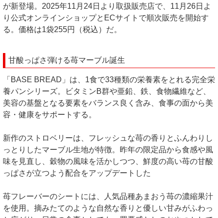
が新登場。2025年11月24日より取扱販売店で、11月26日よ
り公式オンラインショップとECサイトで順次販売を開始す
る。価格は1袋255円（税込）だ。
甘酸っぱさ弾ける苺マーブル誕生
「BASE BREAD」は、1食で33種類の栄養素をとれる完全栄
養パンシリーズ。ビタミンB群や亜鉛、鉄、食物繊維など、
美容の基盤となる要素をバランス良く含み、食事の面から美
容・健康をサポートする。
新作のストロベリーは、フレッシュな苺の香りとふんわりし
っとりしたマーブル生地が特徴。昨年の限定品から食感や風
味を見直し、穀物の風味を活かしつつ、鮮度の高い苺の甘酸
っぱさが立つよう配合をアップデートした
苺フレーバーのシートには、人気品種あまおう苺の濃縮果汁
を使用。摘みたてのような自然な香りと優しい甘みがふわっ