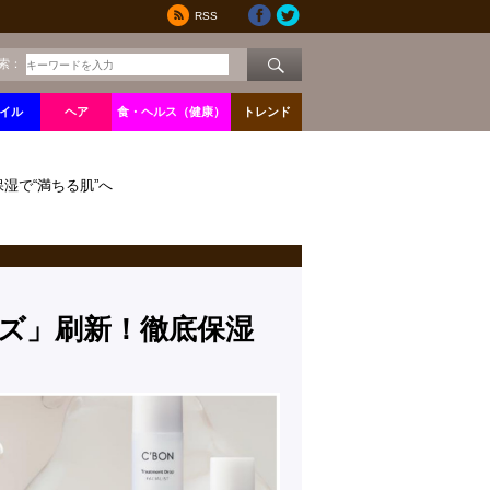
RSS
索：
イル
ヘア
食・ヘルス（健康）
トレンド
湿で“満ちる肌”へ
ズ」刷新！徹底保湿