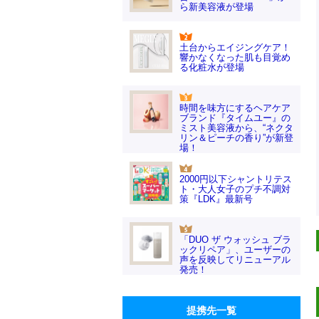
ら新美容液が登場
土台からエイジングケア！
響かなくなった肌も目覚め
る化粧水が登場
時間を味方にするヘアケア
ブランド『タイムユー』の
ミスト美容液から、“ネクタ
リン＆ピーチの香り”が新登
場！
2000円以下シャントリテス
ト・大人女子のプチ不調対
策『LDK』最新号
「DUO ザ ウォッシュ ブラ
ックリペア」、ユーザーの
声を反映してリニューアル
発売！
提携先一覧