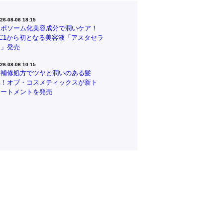
26-08-06 18:15
リポソーム化美容成分で潤いケア！
CC1から初となる美容液「アスタセラ
ム」発売
26-08-06 10:15
高補修処方でツヤと潤いのある髪
へ！オブ・コスメティックスが新ト
リートメントを発売