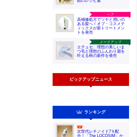
結のレシピ集
ヘア
高補修処方でツヤと潤いの
ある髪へ！オブ・コスメテ
ィックスが新トリートメン
トを発売
メークアップ
エテュセ、理想の美しいま
つ毛と理想のふんわり眉を
叶える秋の新作を発売
ピックアップニュース
ランキング
次世代レチノイド7％配
合！「The LOCOSIM」か