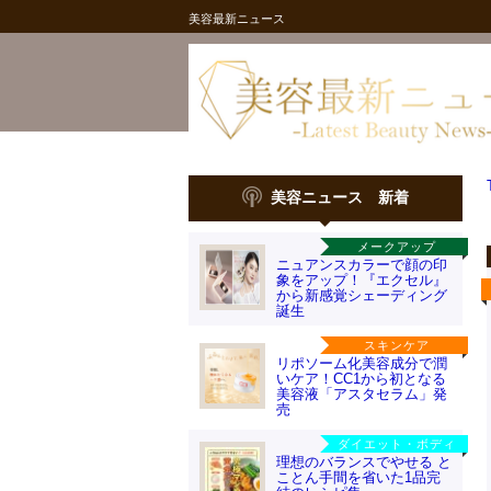
美容最新ニュース
美容ニュース 新着
メークアップ
ニュアンスカラーで顔の印
象をアップ！『エクセル』
から新感覚シェーディング
誕生
スキンケア
リポソーム化美容成分で潤
いケア！CC1から初となる
美容液「アスタセラム」発
売
ダイエット・ボディ
理想のバランスでやせる と
ことん手間を省いた1品完