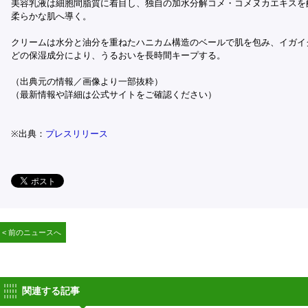
美容乳液は細胞間脂質に着目し、独自の加水分解コメ・コメヌカエキスを
柔らかな肌へ導く。
クリームは水分と油分を重ねたハニカム構造のベールで肌を包み、イガイ
どの保湿成分により、うるおいを長時間キープする。
（出典元の情報／画像より一部抜粋）
（最新情報や詳細は公式サイトをご確認ください）
※出典：
プレスリリース
< 前のニュースへ
関連する記事