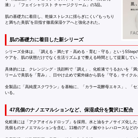
液）」「フェイシャリスト チャージクリーム」の3品。
肌の基礎力に着目し、乾燥ストレスに揺らぎにくい“もっちり
と満ちた美肌”を目指す徹底保湿ケアへと強化された。
肌の基礎力に着目した新シリーズ
シリーズ全体は、「調える・満たす・高める・育む・守る」という5Ste
ケアを、肌の状態だけでなく生活リズムまで整える時間として提案してい
具体的には、クレンジング・洗顔料で「調え」、化粧液でうるおいを「満
リームで美肌を「育み」、日やけ止めで紫外線から肌を「守る」サイクル
全製品に「高純度スクワラン」を基軸に、「カラー花酵母エキス」、「セ
いる。
47兆個のナノエマルションなど、保湿成分を贅沢に配合
化粧液には「アクアオイルドロップ」を採用。水と油をナノサイズ化したド
兆個ものナノエマルションを含む。11種のアミノ酸やトレハロースなど