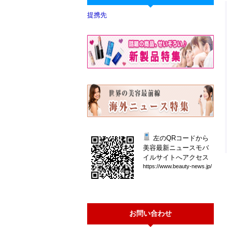
提携先
左のQRコードから
美容最新ニュースモバ
イルサイトへアクセス
htt
ps:
//w
ww.
bea
uty
-ne
ws.
jp/
お問い合わせ