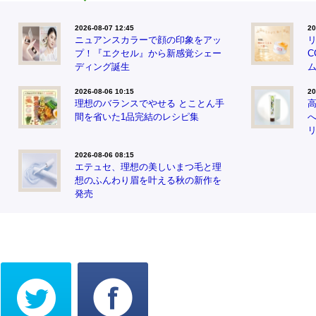
2026-08-07 12:45
20
ニュアンスカラーで顔の印象をアッ
プ！『エクセル』から新感覚シェー
ディング誕生
2026-08-06 10:15
20
理想のバランスでやせる とことん手
間を省いた1品完結のレシピ集
2026-08-06 08:15
エテュセ、理想の美しいまつ毛と理
想のふんわり眉を叶える秋の新作を
発売