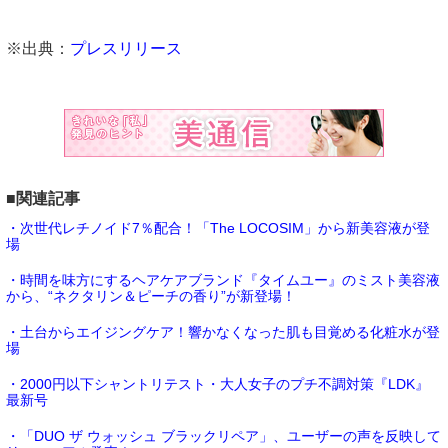
※出典：
プレスリリース
■関連記事
・次世代レチノイド7％配合！「The LOCOSIM」から新美容液が登
場
・時間を味方にするヘアケアブランド『タイムユー』のミスト美容液
から、“ネクタリン＆ピーチの香り”が新登場！
・土台からエイジングケア！響かなくなった肌も目覚める化粧水が登
場
・2000円以下シャントリテスト・大人女子のプチ不調対策『LDK』
最新号
・「DUO ザ ウォッシュ ブラックリペア」、ユーザーの声を反映して