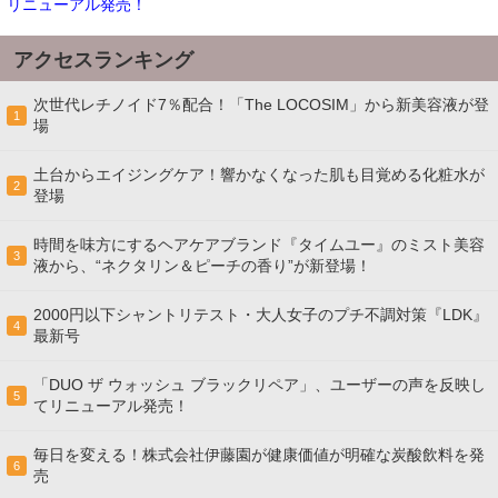
リニューアル発売！
アクセスランキング
次世代レチノイド7％配合！「The LOCOSIM」から新美容液が登
1
場
土台からエイジングケア！響かなくなった肌も目覚める化粧水が
2
登場
時間を味方にするヘアケアブランド『タイムユー』のミスト美容
3
液から、“ネクタリン＆ピーチの香り”が新登場！
2000円以下シャントリテスト・大人女子のプチ不調対策『LDK』
4
最新号
「DUO ザ ウォッシュ ブラックリペア」、ユーザーの声を反映し
5
てリニューアル発売！
毎日を変える！株式会社伊藤園が健康価値が明確な炭酸飲料を発
6
売