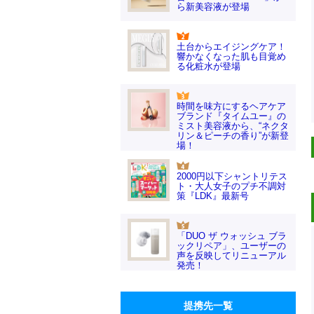
ら新美容液が登場
土台からエイジングケア！
響かなくなった肌も目覚め
る化粧水が登場
時間を味方にするヘアケア
ブランド『タイムユー』の
ミスト美容液から、“ネクタ
リン＆ピーチの香り”が新登
場！
2000円以下シャントリテス
ト・大人女子のプチ不調対
策『LDK』最新号
「DUO ザ ウォッシュ ブラ
ックリペア」、ユーザーの
声を反映してリニューアル
発売！
提携先一覧