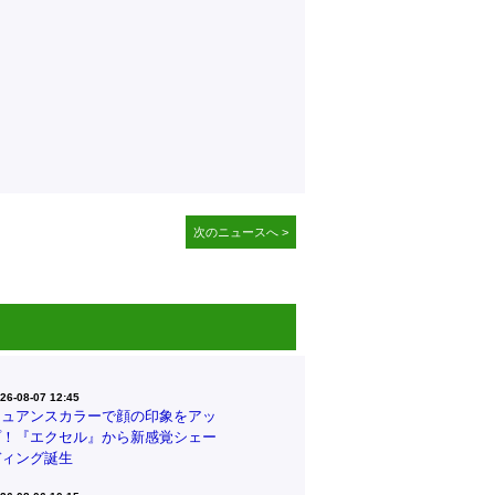
次のニュースへ >
26-08-07 12:45
ニュアンスカラーで顔の印象をアッ
プ！『エクセル』から新感覚シェー
ディング誕生