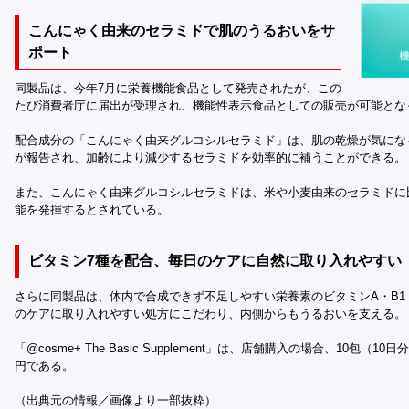
こんにゃく由来のセラミドで肌のうるおいをサ
ポート
同製品は、今年7月に栄養機能食品として発売されたが、この
たび消費者庁に届出が受理され、機能性表示食品としての販売が可能とな
配合成分の「こんにゃく由来グルコシルセラミド」は、肌の乾燥が気にな
が報告され、加齢により減少するセラミドを効率的に補うことができる。
また、こんにゃく由来グルコシルセラミドは、米や小麦由来のセラミドに比
能を発揮するとされている。
ビタミン7種を配合、毎日のケアに自然に取り入れやすい
さらに同製品は、体内で合成できず不足しやすい栄養素のビタミンA・B1・
のケアに取り入れやすい処方にこだわり、内側からもうるおいを支える。
「@cosme+ The Basic Supplement」は、店舗購入の場合、10包（10日
円である。
（出典元の情報／画像より一部抜粋）