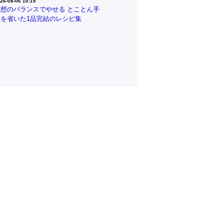
26-08-06 10:15
理想のバランスでやせる とことん手
間を省いた1品完結のレシピ集