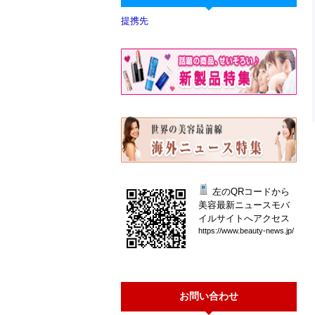
提携先
左のQRコードから
美容最新ニュースモバ
イルサイトへアクセス
htt
ps:
//w
ww.
bea
uty
-ne
ws.
jp/
お問い合わせ