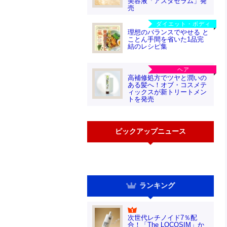
美容液「アスタセラム」発
売
ダイエット・ボディ
理想のバランスでやせる と
ことん手間を省いた1品完
結のレシピ集
ヘア
高補修処方でツヤと潤いの
ある髪へ！オブ・コスメテ
ィックスが新トリートメン
トを発売
ピックアップニュース
ランキング
次世代レチノイド7％配
合！「The LOCOSIM」か