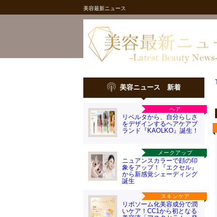
美容最新ニュース
美容ニュース 新着
ヘア
リベルタから、自分らしさ
をデザインするヘアケアブ
ランド『KAOLKO』誕生！
メークアップ
ニュアンスカラーで顔の印
象をアップ！『エクセル』
から新感覚シェーディング
誕生
スキンケア
リポソーム化美容成分で潤
いケア！CC1から初となる