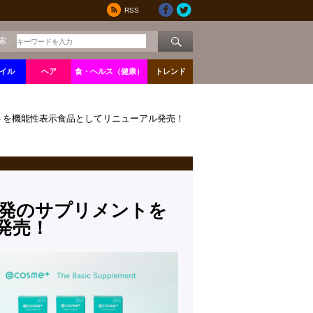
RSS
索：
イル
ヘア
食・ヘルス（健康）
トレンド
ントを機能性表示食品としてリニューアル発売！
e発のサプリメントを
発売！