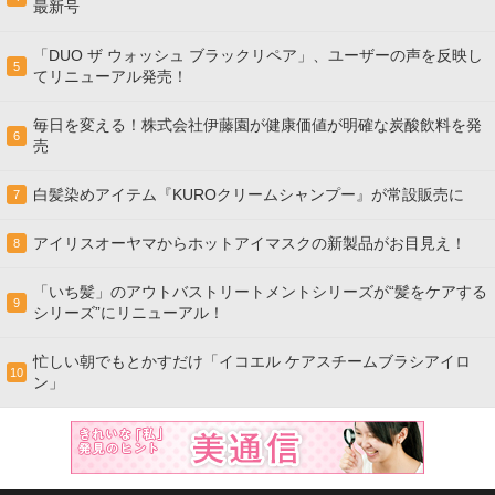
最新号
「DUO ザ ウォッシュ ブラックリペア」、ユーザーの声を反映し
5
てリニューアル発売！
毎日を変える！株式会社伊藤園が健康価値が明確な炭酸飲料を発
6
売
白髪染めアイテム『KUROクリームシャンプー』が常設販売に
7
アイリスオーヤマからホットアイマスクの新製品がお目見え！
8
「いち髪」のアウトバストリートメントシリーズが“髪をケアする
9
シリーズ”にリニューアル！
忙しい朝でもとかすだけ「イコエル ケアスチームブラシアイロ
10
ン」