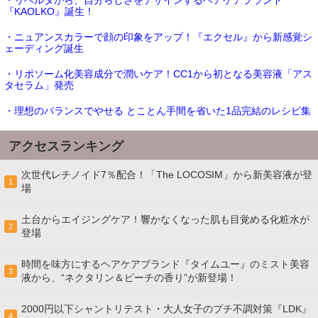
『KAOLKO』誕生！
・ニュアンスカラーで顔の印象をアップ！『エクセル』から新感覚シ
ェーディング誕生
・リポソーム化美容成分で潤いケア！CC1から初となる美容液「アス
タセラム」発売
・理想のバランスでやせる とことん手間を省いた1品完結のレシピ集
アクセスランキング
次世代レチノイド7％配合！「The LOCOSIM」から新美容液が登
1
場
土台からエイジングケア！響かなくなった肌も目覚める化粧水が
2
登場
時間を味方にするヘアケアブランド『タイムユー』のミスト美容
3
液から、“ネクタリン＆ピーチの香り”が新登場！
2000円以下シャントリテスト・大人女子のプチ不調対策『LDK』
4