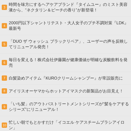
時間を味方にするヘアケアブランド『タイムユー』のミスト美容
3
液から、“ネクタリン＆ピーチの香り”が新登場！
2000円以下シャントリテスト・大人女子のプチ不調対策『LDK』
4
最新号
「DUO ザ ウォッシュ ブラックリペア」、ユーザーの声を反映し
5
てリニューアル発売！
毎日を変える！株式会社伊藤園が健康価値が明確な炭酸飲料を発
6
売
白髪染めアイテム『KUROクリームシャンプー』が常設販売に
7
アイリスオーヤマからホットアイマスクの新製品がお目見え！
8
「いち髪」のアウトバストリートメントシリーズが“髪をケアする
9
シリーズ”にリニューアル！
忙しい朝でもとかすだけ「イコエル ケアスチームブラシアイロ
10
ン」