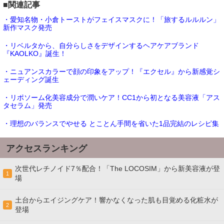
■関連記事
・愛知名物・小倉トーストがフェイスマスクに！「旅するルルルン」
新作マスク発売
・リベルタから、自分らしさをデザインするヘアケアブランド
『KAOLKO』誕生！
・ニュアンスカラーで顔の印象をアップ！『エクセル』から新感覚シ
ェーディング誕生
・リポソーム化美容成分で潤いケア！CC1から初となる美容液「アス
タセラム」発売
・理想のバランスでやせる とことん手間を省いた1品完結のレシピ集
アクセスランキング
次世代レチノイド7％配合！「The LOCOSIM」から新美容液が登
1
場
土台からエイジングケア！響かなくなった肌も目覚める化粧水が
2
登場