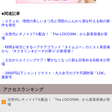
■関連記事
・エテュセ、理想の美しいまつ毛と理想のふんわり眉を叶える秋の新
作を発売
・次世代レチノイド7％配合！「The LOCOSIM」から新美容液が登
場
・時間を味方にするヘアケアブランド『タイムユー』のミスト美容液
から、“ネクタリン＆ピーチの香り”が新登場！
・土台からエイジングケア！響かなくなった肌も目覚める化粧水が登
場
・2000円以下シャントリテスト・大人女子のプチ不調対策『LDK』
最新号
アクセスランキング
次世代レチノイド7％配合！「The LOCOSIM」から新美容液が登
1
場