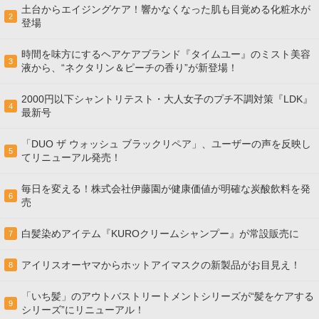
土台からエイジングケア！響かなくなった肌も目覚める化粧水が
2
登場
時間を味方にするヘアケアブランド『タイムユー』のミスト美容
3
液から、“ネクタリン＆ピーチの香り”が新登場！
2000円以下シャントリテスト・大人女子のプチ不調対策『LDK』
4
最新号
「DUO ザ ウォッシュ ブラックリペア」、ユーザーの声を反映し
5
てリニューアル発売！
毎日を変える！株式会社伊藤園が健康価値が明確な炭酸飲料を発
6
売
白髪染めアイテム『KUROクリームシャンプー』が常設販売に
7
アイリスオーヤマからホットアイマスクの新製品がお目見え！
8
「いち髪」のアウトバストリートメントシリーズが“髪をケアする
9
シリーズ”にリニューアル！