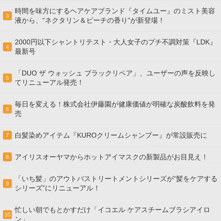
時間を味方にするヘアケアブランド『タイムユー』のミスト美容
3
液から、“ネクタリン＆ピーチの香り”が新登場！
2000円以下シャントリテスト・大人女子のプチ不調対策『LDK』
4
最新号
「DUO ザ ウォッシュ ブラックリペア」、ユーザーの声を反映し
5
てリニューアル発売！
毎日を変える！株式会社伊藤園が健康価値が明確な炭酸飲料を発
6
売
白髪染めアイテム『KUROクリームシャンプー』が常設販売に
7
アイリスオーヤマからホットアイマスクの新製品がお目見え！
8
「いち髪」のアウトバストリートメントシリーズが“髪をケアする
9
シリーズ”にリニューアル！
忙しい朝でもとかすだけ「イコエル ケアスチームブラシアイロ
10
ン」