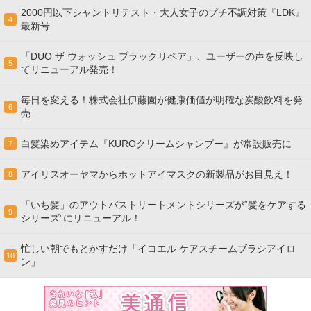
2000円以下シャントリテスト・大人女子のプチ不調対策『LDK』
4
最新号
「DUO ザ ウォッシュ ブラックリペア」、ユーザーの声を反映し
5
てリニューアル発売！
毎日を変える！株式会社伊藤園が健康価値が明確な炭酸飲料を発
6
売
白髪染めアイテム『KUROクリームシャンプー』が常設販売に
7
アイリスオーヤマからホットアイマスクの新製品がお目見え！
8
「いち髪」のアウトバストリートメントシリーズが“髪をケアする
9
シリーズ”にリニューアル！
忙しい朝でもとかすだけ「イコエル ケアスチームブラシアイロ
10
ン」