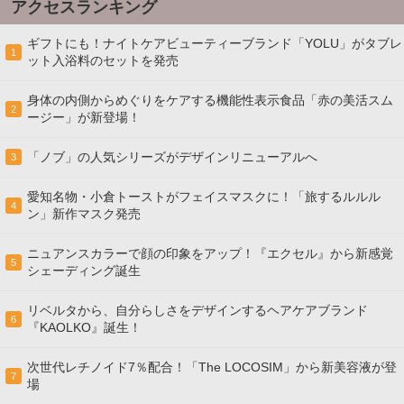
アクセスランキング
ギフトにも！ナイトケアビューティーブランド「YOLU」がタブレ
1
ット入浴料のセットを発売
身体の内側からめぐりをケアする機能性表示食品「赤の美活スム
2
ージー」が新登場！
「ノブ」の人気シリーズがデザインリニューアルへ
3
愛知名物・小倉トーストがフェイスマスクに！「旅するルルル
4
ン」新作マスク発売
ニュアンスカラーで顔の印象をアップ！『エクセル』から新感覚
5
シェーディング誕生
リベルタから、自分らしさをデザインするヘアケアブランド
6
『KAOLKO』誕生！
次世代レチノイド7％配合！「The LOCOSIM」から新美容液が登
7
場