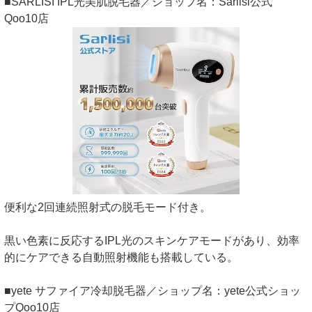
■SARLISI IPL光美肌脱毛器／ショップ名：Sarlisi公式
Qoo10店
便利な2回連続照射式の脱毛モード付き。
黒い色素に反応するIPL光のスキンケアモードがあり、効率
的にケアできる自動照射機能も搭載している。
■yete サファイア冷却脱毛器／ショップ名：yete公式ショッ
プQoo10店