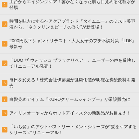
土台からエイジングケア！響かなくなった肌も目覚める化粧水が
2
登場
時間を味方にするヘアケアブランド『タイムユー』のミスト美容
3
液から、“ネクタリン＆ピーチの香り”が新登場！
2000円以下シャントリテスト・大人女子のプチ不調対策『LDK』
4
最新号
「DUO ザ ウォッシュ ブラックリペア」、ユーザーの声を反映し
5
てリニューアル発売！
毎日を変える！株式会社伊藤園が健康価値が明確な炭酸飲料を発
6
売
白髪染めアイテム『KUROクリームシャンプー』が常設販売に
7
アイリスオーヤマからホットアイマスクの新製品がお目見え！
8
「いち髪」のアウトバストリートメントシリーズが“髪をケアする
9
シリーズ”にリニューアル！