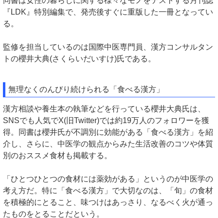
同書は女性の暮らしに関する様々なモノをテストする月刊誌
『LDK』特別編集で、発売後すぐに重版した一冊となってい
る。
監修を担当しているのは国際中医専門員、漢方コンサルタン
トの櫻井大典(さくらいだいすけ)氏である。
無理なくのんびり続けられる「食べる漢方」
漢方相談や養生本の執筆などを行っている櫻井大典氏は、
SNSでも人気でX(旧Twitter)では約19万人のフォロワーを獲
得。同書は櫻井氏が不調別に効能がある「食べる漢方」を紹
介し、さらに、中医学の観点からみた生活改善のコツや体質
別のおススメ食材も掲載する。
「ひとつひとつの食材には薬効がある」というのが中医学の
考え方だ。特に「食べる漢方」で大切なのは、「旬」の食材
を積極的にとること、味つけはあっさり、なるべく火が通っ
たものをとることだという。