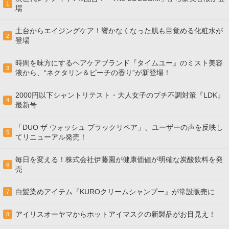
1
場
土台からエイジングケア！響かなくなった肌も目覚める化粧水が
2
登場
時間を味方にするヘアケアブランド『タイムユー』のミスト美容
3
液から、“ネクタリン＆ピーチの香り”が新登場！
2000円以下シャントリテスト・大人女子のプチ不調対策『LDK』
4
最新号
「DUO ザ ウォッシュ ブラックリペア」、ユーザーの声を反映し
5
てリニューアル発売！
毎日を変える！株式会社伊藤園が健康価値が明確な炭酸飲料を発
6
売
白髪染めアイテム『KUROクリームシャンプー』が常設販売に
7
アイリスオーヤマからホットアイマスクの新製品がお目見え！
8