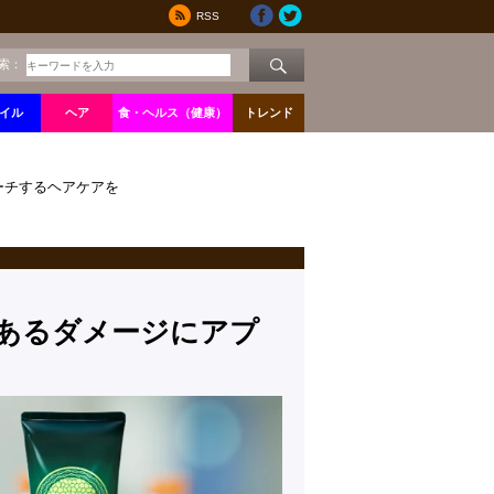
RSS
索：
イル
ヘア
食・ヘルス（健康）
トレンド
ーチするヘアケアを
あるダメージにアプ