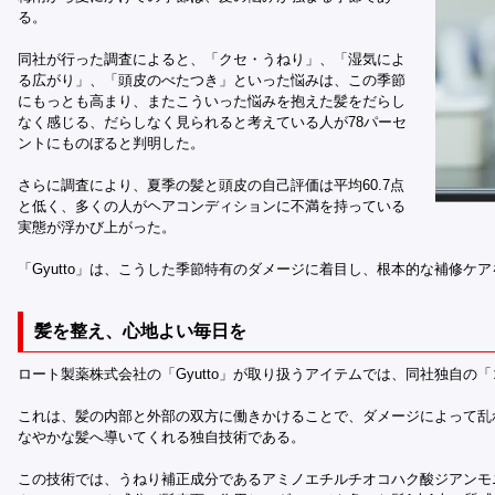
る。
同社が行った調査によると、「クセ・うねり」、「湿気によ
る広がり」、「頭皮のべたつき」といった悩みは、この季節
にもっとも高まり、またこういった悩みを抱えた髪をだらし
なく感じる、だらしなく見られると考えている人が78パーセ
ントにものぼると判明した。
さらに調査により、夏季の髪と頭皮の自己評価は平均60.7点
と低く、多くの人がヘアコンディションに不満を持っている
実態が浮かび上がった。
「Gyutto」は、こうした季節特有のダメージに着目し、根本的な補修ケ
髪を整え、心地よい毎日を
ロート製薬株式会社の「Gyutto」が取り扱うアイテムでは、同社独自の
これは、髪の内部と外部の双方に働きかけることで、ダメージによって乱
なやかな髪へ導いてくれる独自技術である。
この技術では、うねり補正成分であるアミノエチルチオコハク酸ジアンモ