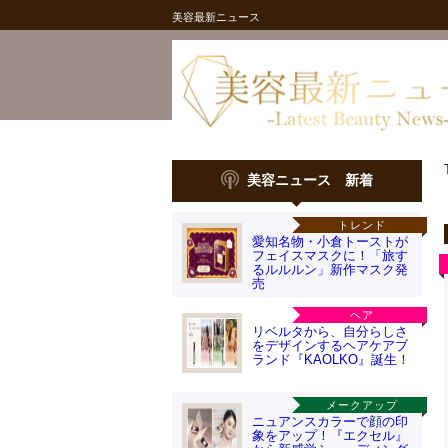
美容最新ニュース
美容ニュース 新着
トレンド
愛知名物・小倉トーストが
フェイスマスクに！「旅す
るルルルン」新作マスク発
売
ヘア
リベルタから、自分らしさ
をデザインするヘアケアブ
ランド『KAOLKO』誕生！
メークアップ
ニュアンスカラーで顔の印
象をアップ！『エクセル』