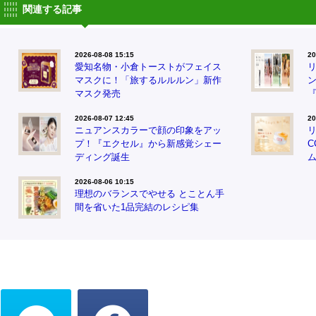
関連する記事
2026-08-08 15:15
20
愛知名物・小倉トーストがフェイス
マスクに！「旅するルルルン」新作
マスク発売
『
2026-08-07 12:45
20
ニュアンスカラーで顔の印象をアッ
プ！『エクセル』から新感覚シェー
ディング誕生
2026-08-06 10:15
理想のバランスでやせる とことん手
間を省いた1品完結のレシピ集