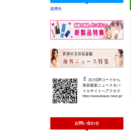
提携先
左のQRコードから
美容最新ニュースモバ
イルサイトへアクセス
htt
ps:
//w
ww.
bea
uty
-ne
ws.
jp/
お問い合わせ