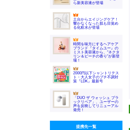
ら新美容液が登場
土台からエイジングケア！
響かなくなった肌も目覚め
る化粧水が登場
時間を味方にするヘアケア
ブランド『タイムユー』の
ミスト美容液から、“ネクタ
リン＆ピーチの香り”が新登
場！
2000円以下シャントリテス
ト・大人女子のプチ不調対
策『LDK』最新号
「DUO ザ ウォッシュ ブラ
ックリペア」、ユーザーの
声を反映してリニューアル
発売！
提携先一覧