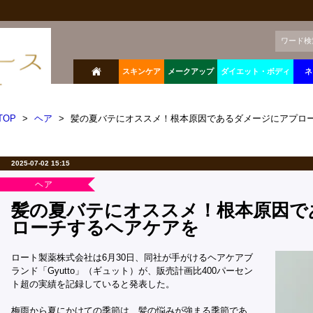
ワード検
スキンケア
メークアップ
ダイエット・ボディ
ネ
TOP
>
ヘア
>
髪の夏バテにオススメ！根本原因であるダメージにアプロ
2025-07-02 15:15
ヘア
髪の夏バテにオススメ！根本原因で
ローチするヘアケアを
ロート製薬株式会社は6月30日、同社が手がけるヘアケアブ
ランド「Gyutto」（ギュット）が、販売計画比400パーセン
ト超の実績を記録していると発表した。
梅雨から夏にかけての季節は、髪の悩みが強まる季節であ