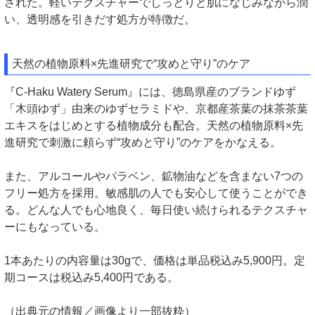
された。軽いテクスチャーでしっとりと肌になじみながら潤
い、透明感を引きだす処方が特徴だ。
天然の植物原料×先進研究で“攻めと守り”のケア
『C-Haku Watery Serum』には、徳島県産のブランドゆず
「木頭ゆず」由来のゆずセラミドや、京都産茶葉の抹茶茶葉
エキスをはじめとする植物成分も配合。天然の植物原料×先
進研究で刺激に頼らず“攻めと守り”のケアをかなえる。
また、アルコールやパラベン、鉱物油などを含まない7つの
フリー処方を採用。敏感肌の人でも安心して使うことができ
る。どんな人でも心地良く、毎日使い続けられるテクスチャ
ーにもなっている。
1本あたりの内容量は30gで、価格は単品税込み5,900円。定
期コースは税込み5,400円である。
（出典元の情報／画像より一部抜粋）