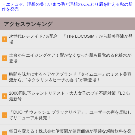
・エテュセ、理想の美しいまつ毛と理想のふんわり眉を叶える秋の新
作を発売
アクセスランキング
次世代レチノイド7％配合！「The LOCOSIM」から新美容液が登
1
場
土台からエイジングケア！響かなくなった肌も目覚める化粧水が
2
登場
時間を味方にするヘアケアブランド『タイムユー』のミスト美容
3
液から、“ネクタリン＆ピーチの香り”が新登場！
2000円以下シャントリテスト・大人女子のプチ不調対策『LDK』
4
最新号
「DUO ザ ウォッシュ ブラックリペア」、ユーザーの声を反映し
5
てリニューアル発売！
毎日を変える！株式会社伊藤園が健康価値が明確な炭酸飲料を発
6