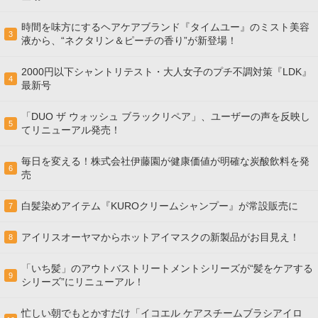
時間を味方にするヘアケアブランド『タイムユー』のミスト美容
3
液から、“ネクタリン＆ピーチの香り”が新登場！
2000円以下シャントリテスト・大人女子のプチ不調対策『LDK』
4
最新号
「DUO ザ ウォッシュ ブラックリペア」、ユーザーの声を反映し
5
てリニューアル発売！
毎日を変える！株式会社伊藤園が健康価値が明確な炭酸飲料を発
6
売
白髪染めアイテム『KUROクリームシャンプー』が常設販売に
7
アイリスオーヤマからホットアイマスクの新製品がお目見え！
8
「いち髪」のアウトバストリートメントシリーズが“髪をケアする
9
シリーズ”にリニューアル！
忙しい朝でもとかすだけ「イコエル ケアスチームブラシアイロ