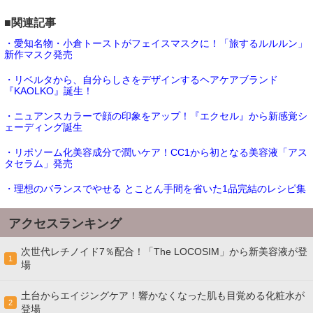
■関連記事
・愛知名物・小倉トーストがフェイスマスクに！「旅するルルルン」
新作マスク発売
・リベルタから、自分らしさをデザインするヘアケアブランド
『KAOLKO』誕生！
・ニュアンスカラーで顔の印象をアップ！『エクセル』から新感覚シ
ェーディング誕生
・リポソーム化美容成分で潤いケア！CC1から初となる美容液「アス
タセラム」発売
・理想のバランスでやせる とことん手間を省いた1品完結のレシピ集
アクセスランキング
次世代レチノイド7％配合！「The LOCOSIM」から新美容液が登
1
場
土台からエイジングケア！響かなくなった肌も目覚める化粧水が
2
登場