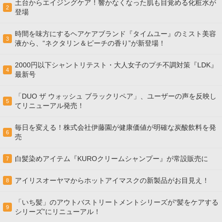
土台からエイジングケア！響かなくなった肌も目覚める化粧水が
2
登場
時間を味方にするヘアケアブランド『タイムユー』のミスト美容
3
液から、“ネクタリン＆ピーチの香り”が新登場！
2000円以下シャントリテスト・大人女子のプチ不調対策『LDK』
4
最新号
「DUO ザ ウォッシュ ブラックリペア」、ユーザーの声を反映し
5
てリニューアル発売！
毎日を変える！株式会社伊藤園が健康価値が明確な炭酸飲料を発
6
売
白髪染めアイテム『KUROクリームシャンプー』が常設販売に
7
アイリスオーヤマからホットアイマスクの新製品がお目見え！
8
「いち髪」のアウトバストリートメントシリーズが“髪をケアする
9
シリーズ”にリニューアル！