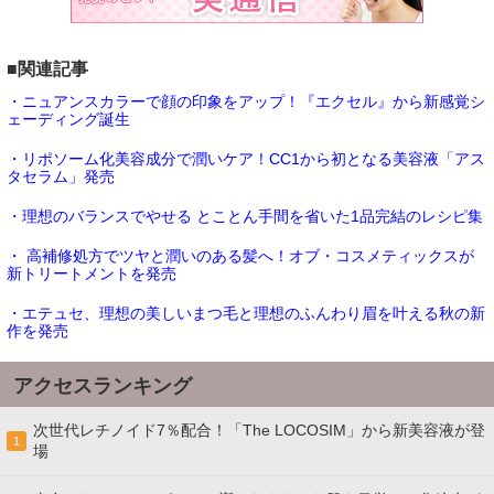
■関連記事
・ニュアンスカラーで顔の印象をアップ！『エクセル』から新感覚シ
ェーディング誕生
・リポソーム化美容成分で潤いケア！CC1から初となる美容液「アス
タセラム」発売
・理想のバランスでやせる とことん手間を省いた1品完結のレシピ集
・ 高補修処方でツヤと潤いのある髪へ！オブ・コスメティックスが
新トリートメントを発売
・エテュセ、理想の美しいまつ毛と理想のふんわり眉を叶える秋の新
作を発売
アクセスランキング
次世代レチノイド7％配合！「The LOCOSIM」から新美容液が登
1
場