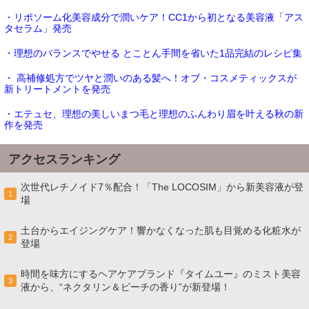
・リポソーム化美容成分で潤いケア！CC1から初となる美容液「アス
タセラム」発売
・理想のバランスでやせる とことん手間を省いた1品完結のレシピ集
・ 高補修処方でツヤと潤いのある髪へ！オブ・コスメティックスが
新トリートメントを発売
・エテュセ、理想の美しいまつ毛と理想のふんわり眉を叶える秋の新
作を発売
アクセスランキング
次世代レチノイド7％配合！「The LOCOSIM」から新美容液が登
1
場
土台からエイジングケア！響かなくなった肌も目覚める化粧水が
2
登場
時間を味方にするヘアケアブランド『タイムユー』のミスト美容
3
液から、“ネクタリン＆ピーチの香り”が新登場！