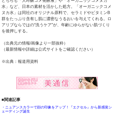
どちらも「大吟醸コメ発酵液」や「オーガニックコメヌカ
水」など、日本の素材を活かした処方。「オーガニックコメ
ヌカ水」は同社のオリジナル原料で、セラミドやビタミンB
群をたっぷり含有し肌に濃密なうるおいを与えてくれる。ロ
アリブならではの“洗うケア”が、年齢にゆらがない肌づくり
を後押しする。
（出典元の情報/画像より一部抜粋）
（最新情報や詳細は公式サイトをご確認ください）
※出典：報道用資料
■関連記事
・ニュアンスカラーで顔の印象をアップ！『エクセル』から新感覚シ
ェーディング誕生