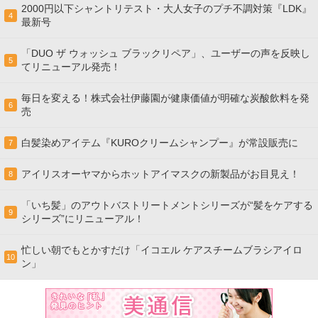
2000円以下シャントリテスト・大人女子のプチ不調対策『LDK』
4
最新号
「DUO ザ ウォッシュ ブラックリペア」、ユーザーの声を反映し
5
てリニューアル発売！
毎日を変える！株式会社伊藤園が健康価値が明確な炭酸飲料を発
6
売
白髪染めアイテム『KUROクリームシャンプー』が常設販売に
7
アイリスオーヤマからホットアイマスクの新製品がお目見え！
8
「いち髪」のアウトバストリートメントシリーズが“髪をケアする
9
シリーズ”にリニューアル！
忙しい朝でもとかすだけ「イコエル ケアスチームブラシアイロ
10
ン」