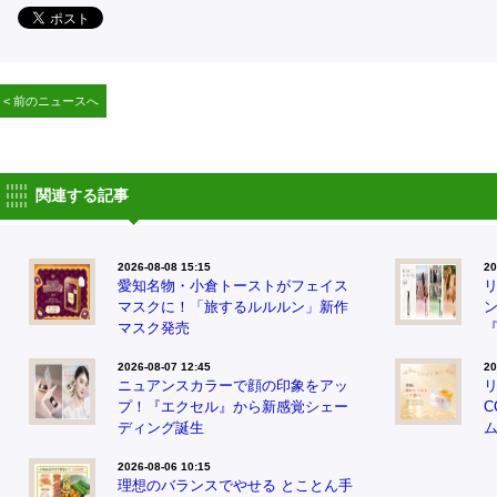
< 前のニュースへ
関連する記事
2026-08-08 15:15
20
愛知名物・小倉トーストがフェイス
マスクに！「旅するルルルン」新作
マスク発売
『
2026-08-07 12:45
20
ニュアンスカラーで顔の印象をアッ
プ！『エクセル』から新感覚シェー
ディング誕生
2026-08-06 10:15
理想のバランスでやせる とことん手