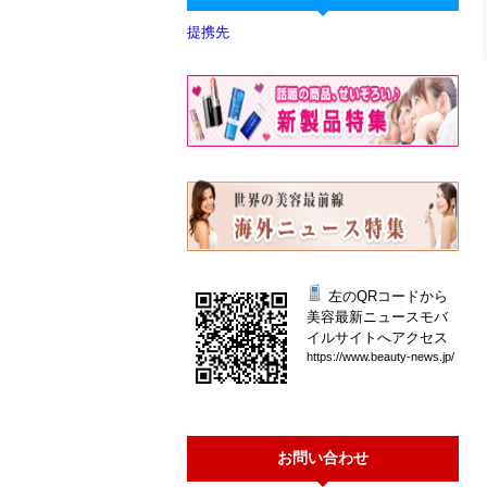
提携先
左のQRコードから
美容最新ニュースモバ
イルサイトへアクセス
htt
ps:
//w
ww.
bea
uty
-ne
ws.
jp/
お問い合わせ