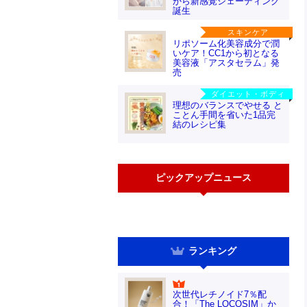
から新感覚シェーディング
誕生
スキンケア
リポソーム化美容成分で潤
いケア！CC1から初となる
美容液「アスタセラム」発
売
ダイエット・ボディ
理想のバランスでやせる と
ことん手間を省いた1品完
結のレシピ集
ピックアップニュース
ランキング
次世代レチノイド7％配
合！「The LOCOSIM」か