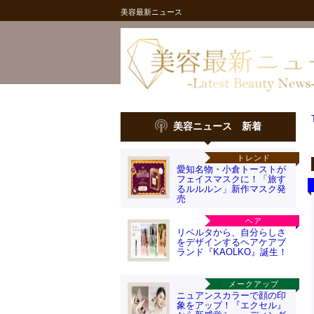
美容最新ニュース
美容ニュース 新着
トレンド
愛知名物・小倉トーストが
フェイスマスクに！「旅す
るルルルン」新作マスク発
売
ヘア
リベルタから、自分らしさ
をデザインするヘアケアブ
ランド『KAOLKO』誕生！
メークアップ
ニュアンスカラーで顔の印
象をアップ！『エクセル』