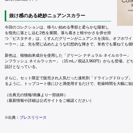
抜け感のある絶妙ニュアンスカラー
今回のコレクションは、移ろい始める季節と柔らかな陽射し
を指先に落とし込む2色を展開。落ち着きと軽やかさを併せ持
つ「ピスタチオ」は、くすんだグリーンがニュアンスを演出。オフホワイ
ーラー」は、光を閉じ込めたような幻想的な輝きで、単色でも重ねても個
新色は、植物由来成分を使用した「グリーン ナチュラル ネイルカラー」（15
ンフラッシュ ネイルラッカー」（15 mL／税込3,960円）からも登場
設計となっている。
さらに、セット限定で販売され人気だった速乾剤「ドライングドロップ」（15
るように。トップコート後にひと滴使用するだけで、乾燥時間を大幅に短
（出典元の情報/画像より一部抜粋）
（最新情報や詳細は公式サイトをご確認ください）
※出典：
プレスリリース