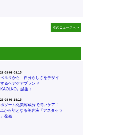
次のニュースへ >
26-08-08 08:15
リベルタから、自分らしさをデザイ
ンするヘアケアブランド
KAOLKO』誕生！
26-08-06 18:15
リポソーム化美容成分で潤いケア！
CC1から初となる美容液「アスタセラ
ム」発売