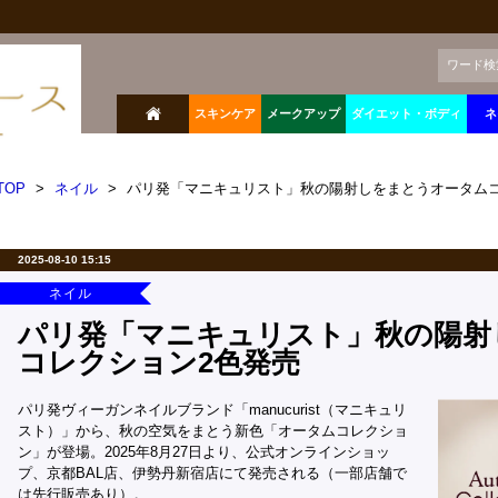
ワード検
スキンケア
メークアップ
ダイエット・ボディ
ネ
TOP
>
ネイル
>
パリ発「マニキュリスト」秋の陽射しをまとうオータムコ
2025-08-10 15:15
ネイル
パリ発「マニキュリスト」秋の陽射
コレクション2色発売
パリ発ヴィーガンネイルブランド「manucurist（マニキュリ
スト）」から、秋の空気をまとう新色「オータムコレクショ
ン」が登場。2025年8月27日より、公式オンラインショッ
プ、京都BAL店、伊勢丹新宿店にて発売される（一部店舗で
は先行販売あり）。