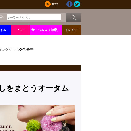
RSS
索：
イル
ヘア
食・ヘルス（健康）
トレンド
レクション2色発売
しをまとうオータム