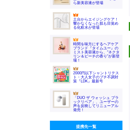
ら新美容液が登場
土台からエイジングケア！
響かなくなった肌も目覚め
る化粧水が登場
時間を味方にするヘアケア
ブランド『タイムユー』の
ミスト美容液から、“ネクタ
リン＆ピーチの香り”が新登
場！
2000円以下シャントリテス
ト・大人女子のプチ不調対
策『LDK』最新号
「DUO ザ ウォッシュ ブラ
ックリペア」、ユーザーの
声を反映してリニューアル
発売！
提携先一覧