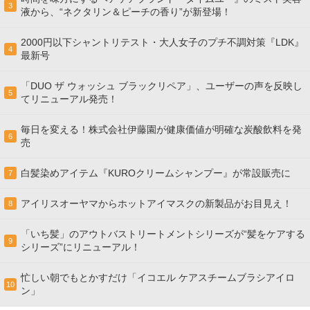
3
液から、“ネクタリン＆ピーチの香り”が新登場！
2000円以下シャントリテスト・大人女子のプチ不調対策『LDK』
4
最新号
「DUO ザ ウォッシュ ブラックリペア」、ユーザーの声を反映し
5
てリニューアル発売！
毎日を変える！株式会社伊藤園が健康価値が明確な炭酸飲料を発
6
売
白髪染めアイテム『KUROクリームシャンプー』が常設販売に
7
アイリスオーヤマからホットアイマスクの新製品がお目見え！
8
「いち髪」のアウトバストリートメントシリーズが“髪をケアする
9
シリーズ”にリニューアル！
忙しい朝でもとかすだけ「イコエル ケアスチームブラシアイロ
10
ン」