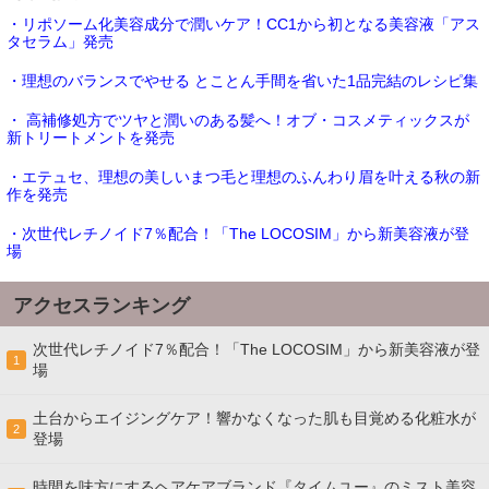
・リポソーム化美容成分で潤いケア！CC1から初となる美容液「アス
タセラム」発売
・理想のバランスでやせる とことん手間を省いた1品完結のレシピ集
・ 高補修処方でツヤと潤いのある髪へ！オブ・コスメティックスが
新トリートメントを発売
・エテュセ、理想の美しいまつ毛と理想のふんわり眉を叶える秋の新
作を発売
・次世代レチノイド7％配合！「The LOCOSIM」から新美容液が登
場
アクセスランキング
次世代レチノイド7％配合！「The LOCOSIM」から新美容液が登
1
場
土台からエイジングケア！響かなくなった肌も目覚める化粧水が
2
登場
時間を味方にするヘアケアブランド『タイムユー』のミスト美容