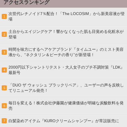
アクセスランキング
次世代レチノイド7％配合！「The LOCOSIM」から新美容液が登
1
場
土台からエイジングケア！響かなくなった肌も目覚める化粧水が
2
登場
時間を味方にするヘアケアブランド『タイムユー』のミスト美容
3
液から、“ネクタリン＆ピーチの香り”が新登場！
2000円以下シャントリテスト・大人女子のプチ不調対策『LDK』
4
最新号
「DUO ザ ウォッシュ ブラックリペア」、ユーザーの声を反映し
5
てリニューアル発売！
毎日を変える！株式会社伊藤園が健康価値が明確な炭酸飲料を発
6
売
白髪染めアイテム『KUROクリームシャンプー』が常設販売に
7