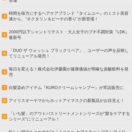
登場
時間を味方にするヘアケアブランド『タイムユー』のミスト美容
3
液から、“ネクタリン＆ピーチの香り”が新登場！
2000円以下シャントリテスト・大人女子のプチ不調対策『LDK』
4
最新号
「DUO ザ ウォッシュ ブラックリペア」、ユーザーの声を反映し
5
てリニューアル発売！
毎日を変える！株式会社伊藤園が健康価値が明確な炭酸飲料を発
6
売
白髪染めアイテム『KUROクリームシャンプー』が常設販売に
7
アイリスオーヤマからホットアイマスクの新製品がお目見え！
8
「いち髪」のアウトバストリートメントシリーズが“髪をケアする
9
シリーズ”にリニューアル！