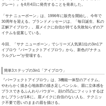
グレー）』を8月4日に発売することを発表した。
「サナ ニューボーン」は、1996年に販売を開始し、今年で
30周年を迎える。ブランドメッセージは、「毎日誕生、私の
正解アイブロウ」。眉メイクに自信が持てる失敗知らずのア
イテムを提案している。
今回、「サナ ニューボーン」でシリーズ人気第1位の3in1ア
イブロウ『パーフェクトアイブロウ』から、新色の“ナチュ
ラルグレー”が登場する。
簡単3ステップの3in1「アイブロウ」
『パーフェクトアイブロウ』は、3機能一体型のアイテム。
やわらかく描き心地抜群の描き足しペンシル、眉に立体感を
プラスできるふんわりパウダー、顔の凹凸にフィットするぼ
かしブラシが1本に。眉メイクに自信のない人も、テクニッ
ク不要で思いのままの眉を描ける。