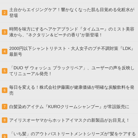
土台からエイジングケア！響かなくなった肌も目覚める化粧水が
2
登場
時間を味方にするヘアケアブランド『タイムユー』のミスト美容
3
液から、“ネクタリン＆ピーチの香り”が新登場！
2000円以下シャントリテスト・大人女子のプチ不調対策『LDK』
4
最新号
「DUO ザ ウォッシュ ブラックリペア」、ユーザーの声を反映し
5
てリニューアル発売！
毎日を変える！株式会社伊藤園が健康価値が明確な炭酸飲料を発
6
売
白髪染めアイテム『KUROクリームシャンプー』が常設販売に
7
アイリスオーヤマからホットアイマスクの新製品がお目見え！
8
「いち髪」のアウトバストリートメントシリーズが“髪をケアする
9