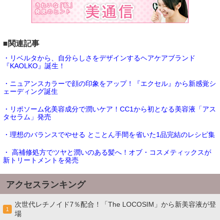
■関連記事
・リベルタから、自分らしさをデザインするヘアケアブランド
『KAOLKO』誕生！
・ニュアンスカラーで顔の印象をアップ！『エクセル』から新感覚シ
ェーディング誕生
・リポソーム化美容成分で潤いケア！CC1から初となる美容液「アス
タセラム」発売
・理想のバランスでやせる とことん手間を省いた1品完結のレシピ集
・ 高補修処方でツヤと潤いのある髪へ！オブ・コスメティックスが
新トリートメントを発売
アクセスランキング
次世代レチノイド7％配合！「The LOCOSIM」から新美容液が登
1
場