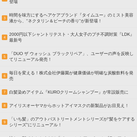
登場
時間を味方にするヘアケアブランド『タイムユー』のミスト美容
3
液から、“ネクタリン＆ピーチの香り”が新登場！
2000円以下シャントリテスト・大人女子のプチ不調対策『LDK』
4
最新号
「DUO ザ ウォッシュ ブラックリペア」、ユーザーの声を反映し
5
てリニューアル発売！
毎日を変える！株式会社伊藤園が健康価値が明確な炭酸飲料を発
6
売
白髪染めアイテム『KUROクリームシャンプー』が常設販売に
7
アイリスオーヤマからホットアイマスクの新製品がお目見え！
8
「いち髪」のアウトバストリートメントシリーズが“髪をケアする
9
シリーズ”にリニューアル！