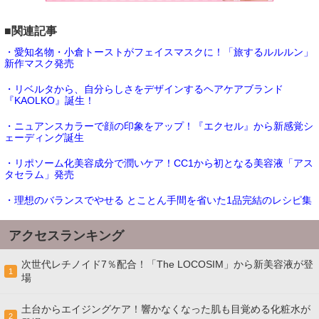
■関連記事
・愛知名物・小倉トーストがフェイスマスクに！「旅するルルルン」
新作マスク発売
・リベルタから、自分らしさをデザインするヘアケアブランド
『KAOLKO』誕生！
・ニュアンスカラーで顔の印象をアップ！『エクセル』から新感覚シ
ェーディング誕生
・リポソーム化美容成分で潤いケア！CC1から初となる美容液「アス
タセラム」発売
・理想のバランスでやせる とことん手間を省いた1品完結のレシピ集
アクセスランキング
次世代レチノイド7％配合！「The LOCOSIM」から新美容液が登
1
場
土台からエイジングケア！響かなくなった肌も目覚める化粧水が
2