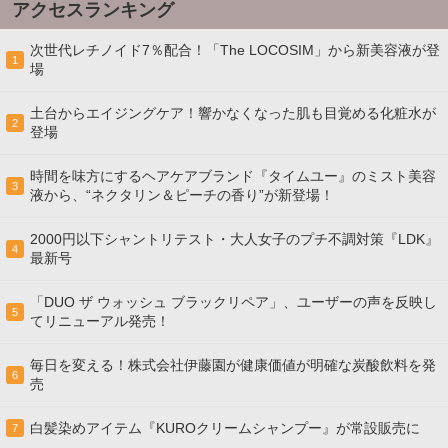
アクセスランキング
次世代レチノイド7％配合！「The LOCOSIM」から新美容液が登
1
場
土台からエイジングケア！響かなくなった肌も目覚める化粧水が
2
登場
時間を味方にするヘアケアブランド『タイムユー』のミスト美容
3
液から、“ネクタリン＆ピーチの香り”が新登場！
2000円以下シャントリテスト・大人女子のプチ不調対策『LDK』
4
最新号
「DUO ザ ウォッシュ ブラックリペア」、ユーザーの声を反映し
5
てリニューアル発売！
毎日を変える！株式会社伊藤園が健康価値が明確な炭酸飲料を発
6
売
白髪染めアイテム『KUROクリームシャンプー』が常設販売に
7