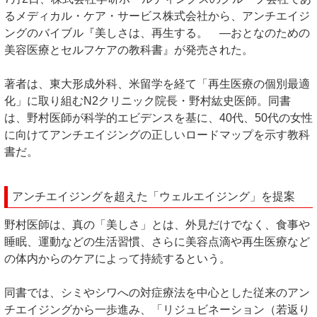
るメディカル・ケア・サービス株式会社から、アンチエイジ
ングのバイブル『美しさは、再生する。 ―おとなのための
美容医療とセルフケアの教科書』が発売された。
著者は、東大形成外科、米留学を経て「再生医療の個別最適
化」に取り組むN2クリニック院長・野村紘史医師。同書
は、野村医師が科学的エビデンスを基に、40代、50代の女性
に向けてアンチエイジングの正しいロードマップを示す教科
書だ。
アンチエイジングを超えた「ウェルエイジング」を提案
野村医師は、真の「美しさ」とは、外見だけでなく、食事や
睡眠、運動などの生活習慣、さらに美容点滴や再生医療など
の体内からのケアによって持続するという。
同書では、シミやシワへの対症療法を中心とした従来のアン
チエイジングから一歩進み、「リジュビネーション（若返り