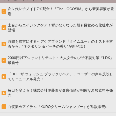
次世代レチノイド7％配合！「The LOCOSIM」から新美容液が登
1
場
土台からエイジングケア！響かなくなった肌も目覚める化粧水が
2
登場
時間を味方にするヘアケアブランド『タイムユー』のミスト美容
3
液から、“ネクタリン＆ピーチの香り”が新登場！
2000円以下シャントリテスト・大人女子のプチ不調対策『LDK』
4
最新号
「DUO ザ ウォッシュ ブラックリペア」、ユーザーの声を反映し
5
てリニューアル発売！
毎日を変える！株式会社伊藤園が健康価値が明確な炭酸飲料を発
6
売
白髪染めアイテム『KUROクリームシャンプー』が常設販売に
7