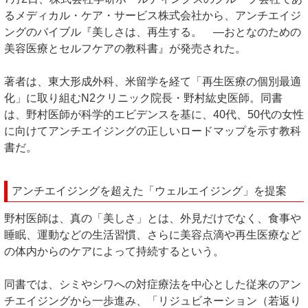
るメディカル・ケア・サービス株式会社から、アンチエイジ
ングのバイブル『美しさは、再生する。 ―おとなのための
美容医療とセルフケアの教科書』が発売された。
著者は、東大形成外科、米留学を経て「再生医療の個別最適
化」に取り組むN2クリニック院長・野村紘史医師。同書
は、野村医師が科学的エビデンスを基に、40代、50代の女性
に向けてアンチエイジングの正しいロードマップを示す教科
書だ。
アンチエイジングを超えた「ウェルエイジング」を提案
野村医師は、真の「美しさ」とは、外見だけでなく、食事や
睡眠、運動などの生活習慣、さらに美容点滴や再生医療など
の体内からのケアによって持続するという。
同書では、シミやシワへの対症療法を中心とした従来のアン
チエイジングから一歩進み、「リジュビネーション（若返り