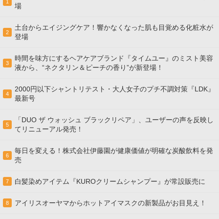
1
場
土台からエイジングケア！響かなくなった肌も目覚める化粧水が
2
登場
時間を味方にするヘアケアブランド『タイムユー』のミスト美容
3
液から、“ネクタリン＆ピーチの香り”が新登場！
2000円以下シャントリテスト・大人女子のプチ不調対策『LDK』
4
最新号
「DUO ザ ウォッシュ ブラックリペア」、ユーザーの声を反映し
5
てリニューアル発売！
毎日を変える！株式会社伊藤園が健康価値が明確な炭酸飲料を発
6
売
白髪染めアイテム『KUROクリームシャンプー』が常設販売に
7
アイリスオーヤマからホットアイマスクの新製品がお目見え！
8