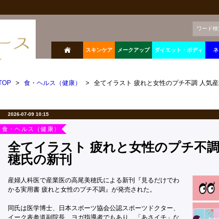
ワード検
スキンケア
メークアップ
ダイエット・ボディ
ネ
TOP
>
食・ヘルス（健康）
>
全てイラスト 疲れと女性のプチ不調 人気
2026-07-09 10:15
食・ヘルス（健康）
全てイラスト 疲れと女性のプチ不調
穂氏の新刊
産婦人科医で産業医の高尾美穂氏による新刊『見るだけでわ
かる実用書 疲れと女性のプチ不調』が発売された。
同氏は医学博士、日本スポーツ協会公認スポーツドクター、
イーク表参道副院長、ヨガ指導者でもあり、「あさイチ」な