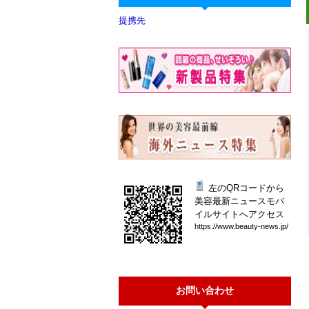
提携先
左のQRコードから
美容最新ニュースモバ
イルサイトへアクセス
htt
ps:
//w
ww.
bea
uty
-ne
ws.
jp/
お問い合わせ