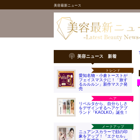
美容最新ニュース
美容ニュース 新着
トレンド
愛知名物・小倉トーストが
フェイスマスクに！「旅す
るルルルン」新作マスク発
売
ヘア
リベルタから、自分らしさ
をデザインするヘアケアブ
ランド『KAOLKO』誕生！
メークアップ
ニュアンスカラーで顔の印
象をアップ！『エクセル』