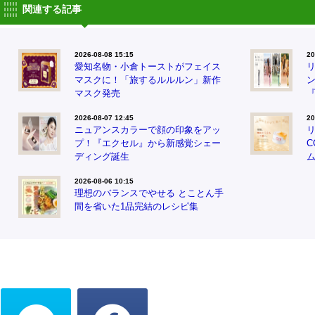
関連する記事
2026-08-08 15:15
20
愛知名物・小倉トーストがフェイス
マスクに！「旅するルルルン」新作
マスク発売
『
2026-08-07 12:45
20
ニュアンスカラーで顔の印象をアッ
プ！『エクセル』から新感覚シェー
ディング誕生
2026-08-06 10:15
理想のバランスでやせる とことん手
間を省いた1品完結のレシピ集