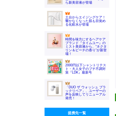
ら新美容液が登場
土台からエイジングケア！
響かなくなった肌も目覚め
る化粧水が登場
時間を味方にするヘアケア
ブランド『タイムユー』の
ミスト美容液から、“ネクタ
リン＆ピーチの香り”が新登
場！
2000円以下シャントリテス
ト・大人女子のプチ不調対
策『LDK』最新号
「DUO ザ ウォッシュ ブラ
ックリペア」、ユーザーの
声を反映してリニューアル
発売！
提携先一覧