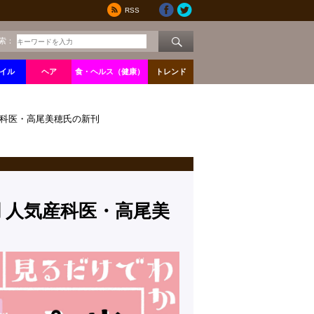
RSS
索：
イル
ヘア
食・ヘルス（健康）
トレンド
産科医・高尾美穂氏の新刊
 人気産科医・高尾美