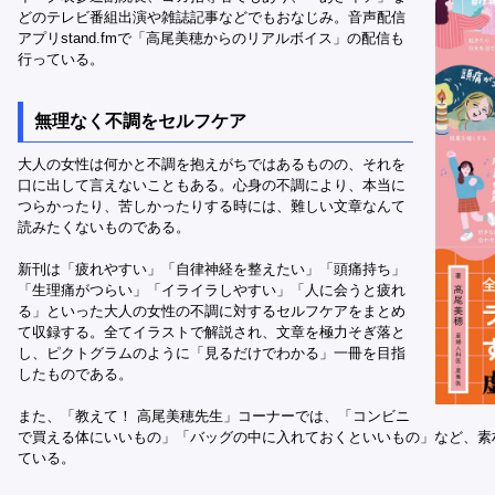
どのテレビ番組出演や雑誌記事などでもおなじみ。音声配信
アプリstand.fmで「高尾美穂からのリアルボイス」の配信も
行っている。
無理なく不調をセルフケア
大人の女性は何かと不調を抱えがちではあるものの、それを
口に出して言えないこともある。心身の不調により、本当に
つらかったり、苦しかったりする時には、難しい文章なんて
読みたくないものである。
新刊は「疲れやすい」「自律神経を整えたい」「頭痛持ち」
「生理痛がつらい」「イライラしやすい」「人に会うと疲れ
る」といった大人の女性の不調に対するセルフケアをまとめ
て収録する。全てイラストで解説され、文章を極力そぎ落と
し、ピクトグラムのように「見るだけでわかる」一冊を目指
したものである。
また、「教えて！ 高尾美穂先生」コーナーでは、「コンビニ
で買える体にいいもの」「バッグの中に入れておくといいもの」など、素
ている。