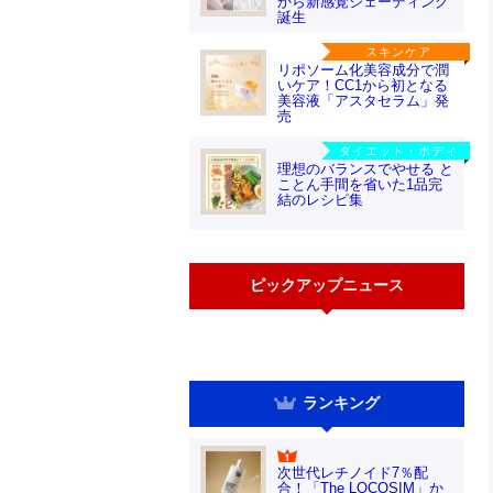
から新感覚シェーディング
誕生
スキンケア
リポソーム化美容成分で潤
いケア！CC1から初となる
美容液「アスタセラム」発
売
ダイエット・ボディ
理想のバランスでやせる と
ことん手間を省いた1品完
結のレシピ集
ピックアップニュース
ランキング
次世代レチノイド7％配
合！「The LOCOSIM」か