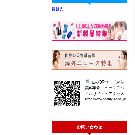
提携先
左のQRコードから
美容最新ニュースモバ
イルサイトへアクセス
htt
ps:
//w
ww.
bea
uty
-ne
ws.
jp/
お問い合わせ