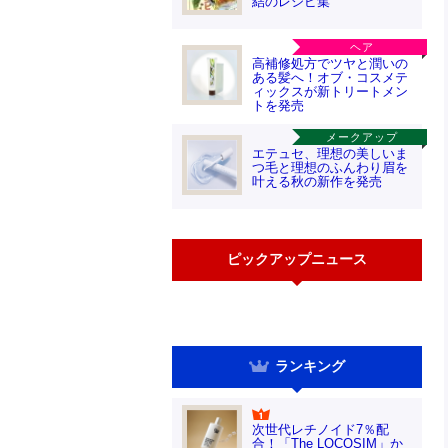
結のレシピ集
ヘア
高補修処方でツヤと潤いの
ある髪へ！オブ・コスメテ
ィックスが新トリートメン
トを発売
メークアップ
エテュセ、理想の美しいま
つ毛と理想のふんわり眉を
叶える秋の新作を発売
ピックアップニュース
ランキング
次世代レチノイド7％配
合！「The LOCOSIM」か