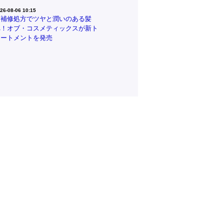
26-08-06 10:15
高補修処方でツヤと潤いのある髪
へ！オブ・コスメティックスが新ト
リートメントを発売