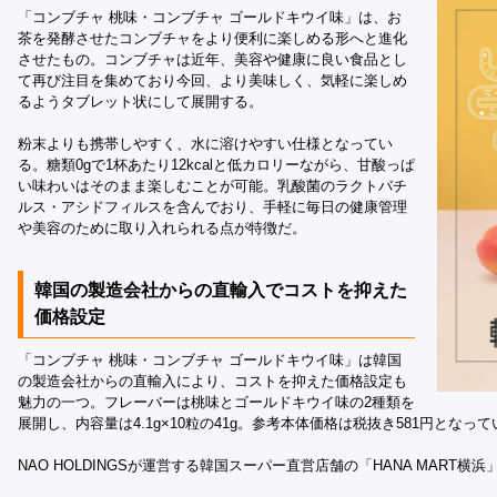
「コンブチャ 桃味・コンブチャ ゴールドキウイ味」は、お
茶を発酵させたコンブチャをより便利に楽しめる形へと進化
させたもの。コンブチャは近年、美容や健康に良い食品とし
て再び注目を集めており今回、より美味しく、気軽に楽しめ
るようタブレット状にして展開する。
粉末よりも携帯しやすく、水に溶けやすい仕様となってい
る。糖類0gで1杯あたり12kcalと低カロリーながら、甘酸っぱ
い味わいはそのまま楽しむことが可能。乳酸菌のラクトバチ
ルス・アシドフィルスを含んでおり、手軽に毎日の健康管理
や美容のために取り入れられる点が特徴だ。
韓国の製造会社からの直輸入でコストを抑えた
価格設定
「コンブチャ 桃味・コンブチャ ゴールドキウイ味」は韓国
の製造会社からの直輸入により、コストを抑えた価格設定も
魅力の一つ。フレーバーは桃味とゴールドキウイ味の2種類を
展開し、内容量は4.1g×10粒の41g。参考本体価格は税抜き581円となっ
NAO HOLDINGSが運営する韓国スーパー直営店舗の「HANA MART横