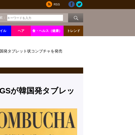
RSS
索：
イル
ヘア
食・ヘルス（健康）
トレンド
が韓国発タブレット状コンブチャを発売
NGSが韓国発タブレッ