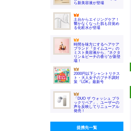
ら新美容液が登場
土台からエイジングケア！
響かなくなった肌も目覚め
る化粧水が登場
時間を味方にするヘアケア
ブランド『タイムユー』の
ミスト美容液から、“ネクタ
リン＆ピーチの香り”が新登
場！
2000円以下シャントリテス
ト・大人女子のプチ不調対
策『LDK』最新号
「DUO ザ ウォッシュ ブラ
ックリペア」、ユーザーの
声を反映してリニューアル
発売！
提携先一覧