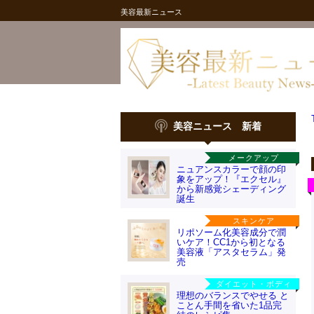
美容最新ニュース
美容ニュース 新着
メークアップ
ニュアンスカラーで顔の印
象をアップ！『エクセル』
から新感覚シェーディング
誕生
スキンケア
リポソーム化美容成分で潤
いケア！CC1から初となる
美容液「アスタセラム」発
売
ダイエット・ボディ
理想のバランスでやせる と
ことん手間を省いた1品完