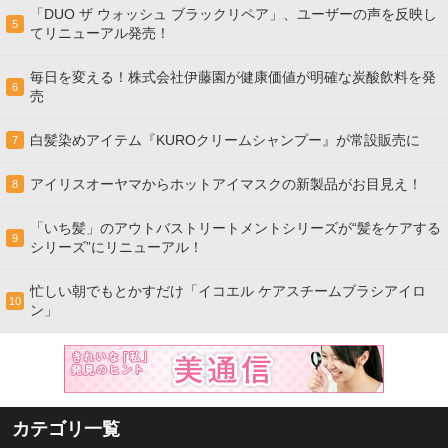
「DUO ザ ウォッシュ ブラックリペア」、ユーザーの声を反映し
5
てリニューアル発売！
毎日を変える！株式会社伊藤園が健康価値が明確な炭酸飲料を発
6
売
白髪染めアイテム『KUROクリームシャンプー』が常設販売に
7
アイリスオーヤマからホットアイマスクの新製品がお目見え！
8
「いち髪」のアウトバストリートメントシリーズが“髪をケアする
9
シリーズ”にリニューアル！
忙しい朝でもとかすだけ「イコエル ケアスチームブラシアイロ
10
ン」
カテゴリ一覧