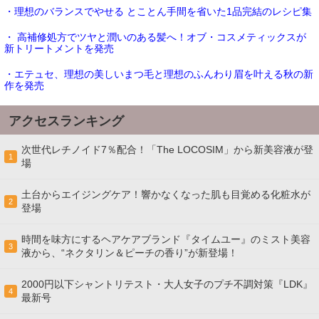
・理想のバランスでやせる とことん手間を省いた1品完結のレシピ集
・ 高補修処方でツヤと潤いのある髪へ！オブ・コスメティックスが
新トリートメントを発売
・エテュセ、理想の美しいまつ毛と理想のふんわり眉を叶える秋の新
作を発売
アクセスランキング
次世代レチノイド7％配合！「The LOCOSIM」から新美容液が登
1
場
土台からエイジングケア！響かなくなった肌も目覚める化粧水が
2
登場
時間を味方にするヘアケアブランド『タイムユー』のミスト美容
3
液から、“ネクタリン＆ピーチの香り”が新登場！
2000円以下シャントリテスト・大人女子のプチ不調対策『LDK』
4
最新号