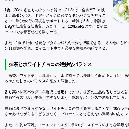
1食（30g）あたりのタンパク質は、21.3gで、含有率71％以
上と高タンパク。ボディメイクに必要なタンパク質を補うこ
とで、脂肪燃焼の回復をサポートする。糖質は3.3g、脂質は
1.9gで低糖質＆低脂質。カロリーは、120kcalなので、ダイエ
ット中でも罪悪感なく楽しめる。
また、1食で1日に必要なビタミンCの約半分を摂取できる。その他にもビ
ン11種類を配合。ダイエット中でも必要な栄養を補給できる。
抹茶とホワイトチョコの絶妙なバランス
『抹茶ホワイトチョコ風味』は、水で割っても美味しく飲めるように、抹
ろやかな甘さのバランスを細かく調整した。
香り高い抹茶パウダーを贅沢に使用しており、抹茶の上品な香りとほろ苦
抹茶特有の渋みが主張しすぎないよう、絶妙なバランスで調整している。
抹茶に濃厚でまろやかなホワイトチョコの甘さを重ねることで、抹茶ラテ
さがありながらもくどさはなく、プロテインとは思えない満足感のあるフ
また、牛乳や豆乳、アーモンドミルクで割れば、スイーツのような濃厚な