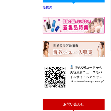
提携先
左のQRコードから
美容最新ニュースモバ
イルサイトへアクセス
htt
ps:
//w
ww.
bea
uty
-ne
ws.
jp/
お問い合わせ