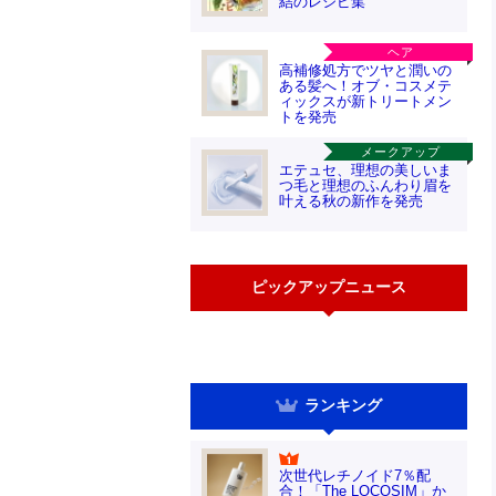
結のレシピ集
ヘア
高補修処方でツヤと潤いの
ある髪へ！オブ・コスメテ
ィックスが新トリートメン
トを発売
メークアップ
エテュセ、理想の美しいま
つ毛と理想のふんわり眉を
叶える秋の新作を発売
ピックアップニュース
ランキング
次世代レチノイド7％配
合！「The LOCOSIM」か