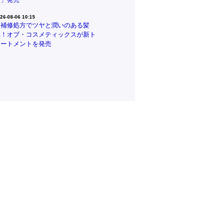
26-08-06 10:15
高補修処方でツヤと潤いのある髪
へ！オブ・コスメティックスが新ト
リートメントを発売