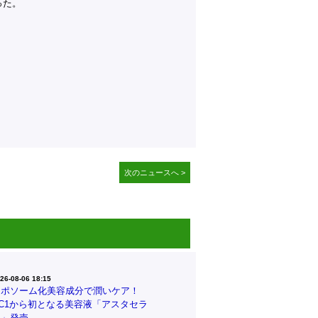
った。
次のニュースへ >
26-08-06 18:15
リポソーム化美容成分で潤いケア！
CC1から初となる美容液「アスタセラ
ム」発売