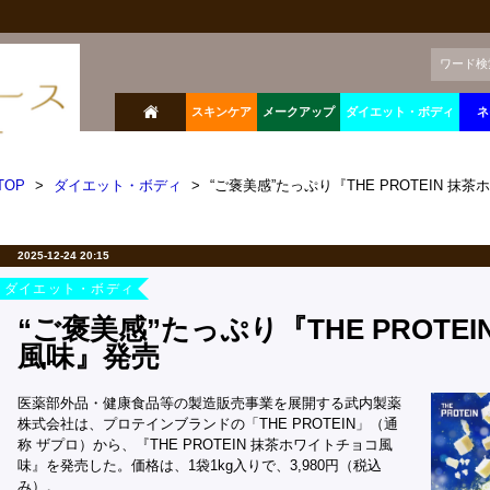
ワード検
スキンケア
メークアップ
ダイエット・ボディ
ネ
TOP
>
ダイエット・ボディ
>
“ご褒美感”たっぷり『THE PROTEIN 
2025-12-24 20:15
ダイエット・ボディ
“ご褒美感”たっぷり『THE PROTE
風味』発売
医薬部外品・健康食品等の製造販売事業を展開する武内製薬
株式会社は、プロテインブランドの「THE PROTEIN」（通
称 ザプロ）から、『THE PROTEIN 抹茶ホワイトチョコ風
味』を発売した。価格は、1袋1kg入りで、3,980円（税込
み）。