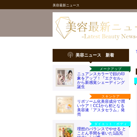
美容最新ニュース
美容ニュース 新着
メークアップ
ニュアンスカラーで顔の印
象をアップ！『エクセル』
から新感覚シェーディング
誕生
スキンケア
リポソーム化美容成分で潤
いケア！CC1から初となる
美容液「アスタセラム」発
売
ダイエット・ボディ
理想のバランスでやせる と
ことん手間を省いた1品完