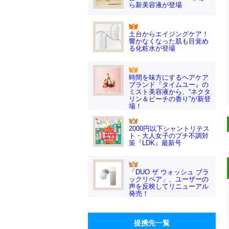
ら新美容液が登場
土台からエイジングケア！
響かなくなった肌も目覚め
る化粧水が登場
時間を味方にするヘアケア
ブランド『タイムユー』の
ミスト美容液から、“ネクタ
リン＆ピーチの香り”が新登
場！
2000円以下シャントリテス
ト・大人女子のプチ不調対
策『LDK』最新号
「DUO ザ ウォッシュ ブラ
ックリペア」、ユーザーの
声を反映してリニューアル
発売！
提携先一覧