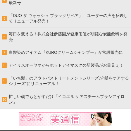
4
最新号
「DUO ザ ウォッシュ ブラックリペア」、ユーザーの声を反映し
5
てリニューアル発売！
毎日を変える！株式会社伊藤園が健康価値が明確な炭酸飲料を発
6
売
白髪染めアイテム『KUROクリームシャンプー』が常設販売に
7
アイリスオーヤマからホットアイマスクの新製品がお目見え！
8
「いち髪」のアウトバストリートメントシリーズが“髪をケアする
9
シリーズ”にリニューアル！
忙しい朝でもとかすだけ「イコエル ケアスチームブラシアイロ
10
ン」