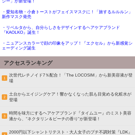
ジー」が新登場！
・愛知名物・小倉トーストがフェイスマスクに！「旅するルルルン」
新作マスク発売
・リベルタから、自分らしさをデザインするヘアケアブランド
『KAOLKO』誕生！
・ニュアンスカラーで顔の印象をアップ！『エクセル』から新感覚シ
ェーディング誕生
アクセスランキング
次世代レチノイド7％配合！「The LOCOSIM」から新美容液が登
1
場
土台からエイジングケア！響かなくなった肌も目覚める化粧水が
2
登場
時間を味方にするヘアケアブランド『タイムユー』のミスト美容
3
液から、“ネクタリン＆ピーチの香り”が新登場！
2000円以下シャントリテスト・大人女子のプチ不調対策『LDK』