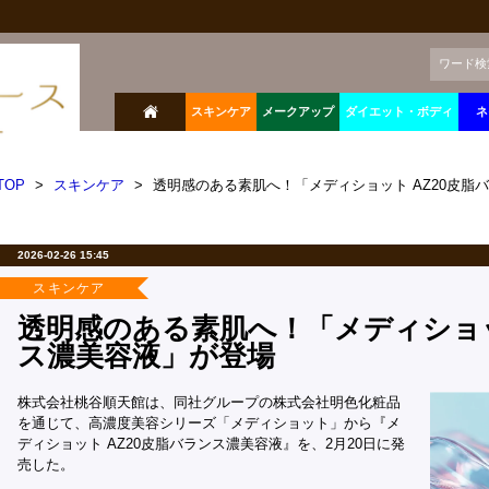
ワード検
スキンケア
メークアップ
ダイエット・ボディ
ネ
TOP
>
スキンケア
>
透明感のある素肌へ！「メディショット AZ20皮脂
2026-02-26 15:45
スキンケア
透明感のある素肌へ！「メディショッ
ス濃美容液」が登場
株式会社桃谷順天館は、同社グループの株式会社明色化粧品
を通じて、高濃度美容シリーズ「メディショット」から『メ
ディショット AZ20皮脂バランス濃美容液』を、2月20日に発
売した。