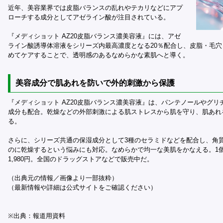
近年、美容業界では皮脂バランスの乱れやテカリなどにアプ
ローチする成分としてアゼライン酸が注目されている。
『メディショット AZ20皮脂バランス濃美容液』には、アゼ
ライン酸誘導体溶液をシリーズ内最高濃度となる20％配合し、皮脂・毛
めてケアすることで、透明感のあるなめらかな素肌へと導く。
美容成分で肌あれを防いで外的刺激から保護
『メディショット AZ20皮脂バランス濃美容液』は、パンテノールやグリ
成分も配合。乾燥などの外部刺激による肌ストレスから肌を守り、肌あれ
る。
さらに、シリーズ共通の保湿成分として3種のセラミドなどを配合し、角
のに乾燥するという悩みにも対応。なめらかで均一な美肌をかなえる。1個
1,980円。全国のドラッグストアなどで販売中だ。
（出典元の情報／画像より一部抜粋）
（最新情報や詳細は公式サイトをご確認ください）
※出典：報道用資料