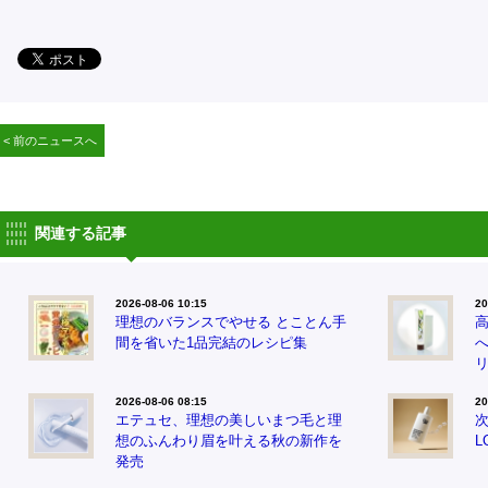
< 前のニュースへ
関連する記事
2026-08-06 10:15
20
理想のバランスでやせる とことん手
間を省いた1品完結のレシピ集
2026-08-06 08:15
20
エテュセ、理想の美しいまつ毛と理
次
想のふんわり眉を叶える秋の新作を
L
発売