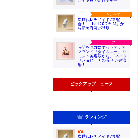
叶える秋の新作を発売
スキンケア
次世代レチノイド7％配
合！「The LOCOSIM」か
ら新美容液が登場
ヘア
時間を味方にするヘアケア
ブランド『タイムユー』の
ミスト美容液から、“ネクタ
リン＆ピーチの香り”が新登
場！
ピックアップニュース
ランキング
次世代レチノイド7％配