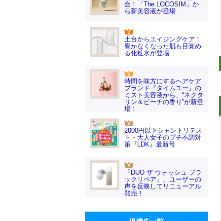
合！「The LOCOSIM」か
ら新美容液が登場
土台からエイジングケア！
響かなくなった肌も目覚め
る化粧水が登場
時間を味方にするヘアケア
ブランド『タイムユー』の
ミスト美容液から、“ネクタ
リン＆ピーチの香り”が新登
場！
2000円以下シャントリテス
ト・大人女子のプチ不調対
策『LDK』最新号
「DUO ザ ウォッシュ ブラ
ックリペア」、ユーザーの
声を反映してリニューアル
発売！