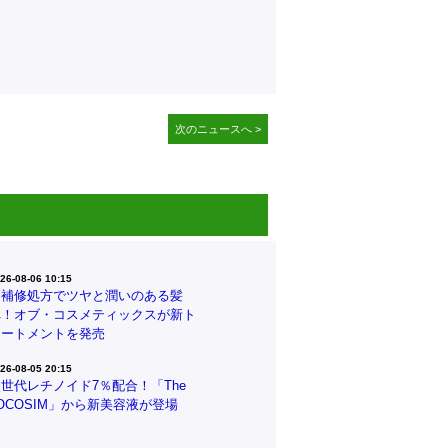
次のニュースへ >
26-08-06 10:15
高補修処方でツヤと潤いのある髪
へ！オブ・コスメティックスが新ト
リートメントを発売
26-08-05 20:15
世代レチノイド7％配合！「The
OCOSIM」から新美容液が登場