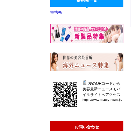
提携先一覧
提携先
左のQRコードから
美容最新ニュースモバ
イルサイトへアクセス
htt
ps:
//w
ww.
bea
uty
-ne
ws.
jp/
お問い合わせ