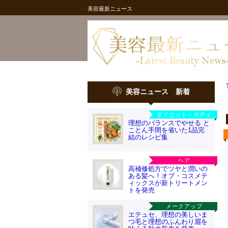
美容最新ニュース
美容ニュース 新着
ダイエット・ボディ
理想のバランスでやせる と
ことん手間を省いた1品完
結のレシピ集
ヘア
高補修処方でツヤと潤いの
ある髪へ！オブ・コスメテ
ィックスが新トリートメン
トを発売
メークアップ
エテュセ、理想の美しいま
つ毛と理想のふんわり眉を