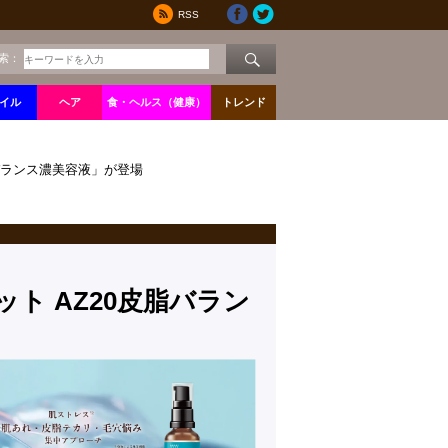
RSS
索：
イル
ヘア
食・ヘルス（健康）
トレンド
バランス濃美容液」が登場
ト AZ20皮脂バラン