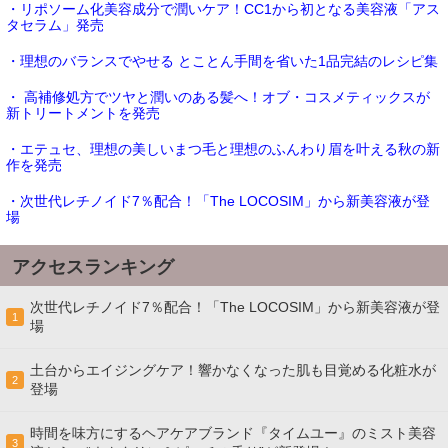
・リポソーム化美容成分で潤いケア！CC1から初となる美容液「アス
タセラム」発売
・理想のバランスでやせる とことん手間を省いた1品完結のレシピ集
・ 高補修処方でツヤと潤いのある髪へ！オブ・コスメティックスが
新トリートメントを発売
・エテュセ、理想の美しいまつ毛と理想のふんわり眉を叶える秋の新
作を発売
・次世代レチノイド7％配合！「The LOCOSIM」から新美容液が登
場
アクセスランキング
次世代レチノイド7％配合！「The LOCOSIM」から新美容液が登
1
場
土台からエイジングケア！響かなくなった肌も目覚める化粧水が
2
登場
時間を味方にするヘアケアブランド『タイムユー』のミスト美容
3