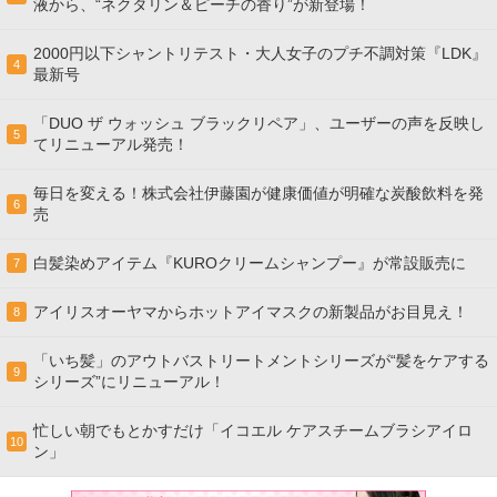
液から、“ネクタリン＆ピーチの香り”が新登場！
2000円以下シャントリテスト・大人女子のプチ不調対策『LDK』
4
最新号
「DUO ザ ウォッシュ ブラックリペア」、ユーザーの声を反映し
5
てリニューアル発売！
毎日を変える！株式会社伊藤園が健康価値が明確な炭酸飲料を発
6
売
白髪染めアイテム『KUROクリームシャンプー』が常設販売に
7
アイリスオーヤマからホットアイマスクの新製品がお目見え！
8
「いち髪」のアウトバストリートメントシリーズが“髪をケアする
9
シリーズ”にリニューアル！
忙しい朝でもとかすだけ「イコエル ケアスチームブラシアイロ
10
ン」