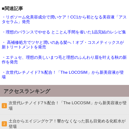
■関連記事
・リポソーム化美容成分で潤いケア！CC1から初となる美容液「アス
タセラム」発売
・理想のバランスでやせる とことん手間を省いた1品完結のレシピ集
・ 高補修処方でツヤと潤いのある髪へ！オブ・コスメティックスが
新トリートメントを発売
・エテュセ、理想の美しいまつ毛と理想のふんわり眉を叶える秋の新
作を発売
・次世代レチノイド7％配合！「The LOCOSIM」から新美容液が登
場
アクセスランキング
次世代レチノイド7％配合！「The LOCOSIM」から新美容液が登
1
場
土台からエイジングケア！響かなくなった肌も目覚める化粧水が
2
登場