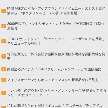
時間を味方にするヘアケアブランド『タイムユー』のミスト美容
3
液から、“ネクタリン＆ピーチの香り”が新登場！
2000円以下シャントリテスト・大人女子のプチ不調対策『LDK』
4
最新号
「DUO ザ ウォッシュ ブラックリペア」、ユーザーの声を反映し
5
てリニューアル発売！
毎日を変える！株式会社伊藤園が健康価値が明確な炭酸飲料を発
6
売
白髪染めアイテム『KUROクリームシャンプー』が常設販売に
7
アイリスオーヤマからホットアイマスクの新製品がお目見え！
8
「いち髪」のアウトバストリートメントシリーズが“髪をケアする
9
シリーズ”にリニューアル！
忙しい朝でもとかすだけ「イコエル ケアスチームブラシアイロ