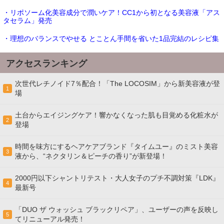
・リポソーム化美容成分で潤いケア！CC1から初となる美容液「アス
タセラム」発売
・理想のバランスでやせる とことん手間を省いた1品完結のレシピ集
アクセスランキング
次世代レチノイド7％配合！「The LOCOSIM」から新美容液が登
1
場
土台からエイジングケア！響かなくなった肌も目覚める化粧水が
2
登場
時間を味方にするヘアケアブランド『タイムユー』のミスト美容
3
液から、“ネクタリン＆ピーチの香り”が新登場！
2000円以下シャントリテスト・大人女子のプチ不調対策『LDK』
4
最新号
「DUO ザ ウォッシュ ブラックリペア」、ユーザーの声を反映し
5
てリニューアル発売！