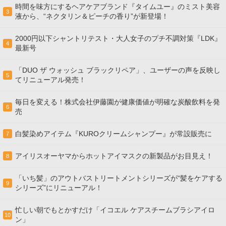
時間を味方にするヘアケアブランド『タイムユー』のミスト美容
3
液から、“ネクタリン＆ピーチの香り”が新登場！
2000円以下シャントリテスト・大人女子のプチ不調対策『LDK』
4
最新号
「DUO ザ ウォッシュ ブラックリペア」、ユーザーの声を反映し
5
てリニューアル発売！
毎日を変える！株式会社伊藤園が健康価値が明確な炭酸飲料を発
6
売
白髪染めアイテム『KUROクリームシャンプー』が常設販売に
7
アイリスオーヤマからホットアイマスクの新製品がお目見え！
8
「いち髪」のアウトバストリートメントシリーズが“髪をケアする
9
シリーズ”にリニューアル！
忙しい朝でもとかすだけ「イコエル ケアスチームブラシアイロ
10
ン」