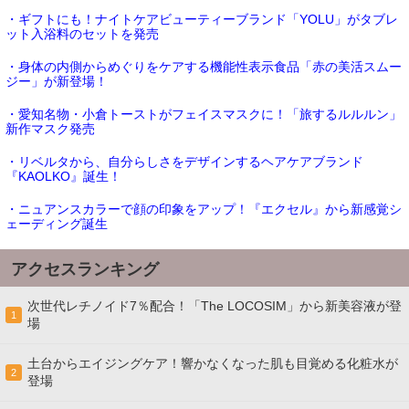
・ギフトにも！ナイトケアビューティーブランド「YOLU」がタブレ
ット入浴料のセットを発売
・身体の内側からめぐりをケアする機能性表示食品「赤の美活スムー
ジー」が新登場！
・愛知名物・小倉トーストがフェイスマスクに！「旅するルルルン」
新作マスク発売
・リベルタから、自分らしさをデザインするヘアケアブランド
『KAOLKO』誕生！
・ニュアンスカラーで顔の印象をアップ！『エクセル』から新感覚シ
ェーディング誕生
アクセスランキング
次世代レチノイド7％配合！「The LOCOSIM」から新美容液が登
1
場
土台からエイジングケア！響かなくなった肌も目覚める化粧水が
2
登場