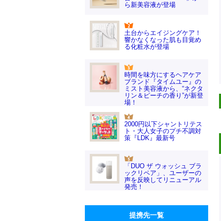
ら新美容液が登場
土台からエイジングケア！
響かなくなった肌も目覚め
る化粧水が登場
時間を味方にするヘアケア
ブランド『タイムユー』の
ミスト美容液から、“ネクタ
リン＆ピーチの香り”が新登
場！
2000円以下シャントリテス
ト・大人女子のプチ不調対
策『LDK』最新号
「DUO ザ ウォッシュ ブラ
ックリペア」、ユーザーの
声を反映してリニューアル
発売！
提携先一覧