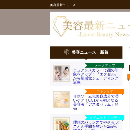
美容最新ニュース
美容ニュース 新着
メークアップ
ニュアンスカラーで顔の印
象をアップ！『エクセル』
から新感覚シェーディング
誕生
スキンケア
リポソーム化美容成分で潤
いケア！CC1から初となる
美容液「アスタセラム」発
売
ダイエット・ボディ
理想のバランスでやせる と
ことん手間を省いた1品完