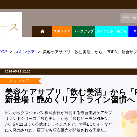
ワード検
スキンケア
メークアップ
ダイエット・ボディ
ネ
TOP
>
スキンケア
>
美容ケアサプリ「飲む美活」から「PDRN」配合サ
2026-05-12 12:15
スキンケア
美容ケアサプリ「飲む美活」から「P
新登場！艶めくリフトライン習慣へ
ピルボックスジャパン株式会社が展開する最新美容ケアサプ
リメントシリーズ「飲む美活」から「飲むサーモンPDRN」
が、5月11日より公式オンラインストア、大手ECサイトなど
にて発売された。店頭でも順次販売が開始される予定だ。