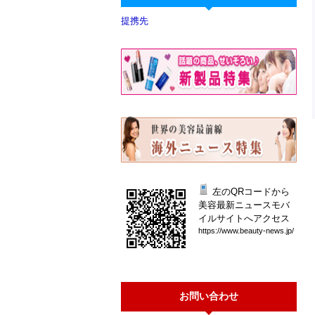
提携先
左のQRコードから
美容最新ニュースモバ
イルサイトへアクセス
htt
ps:
//w
ww.
bea
uty
-ne
ws.
jp/
お問い合わせ