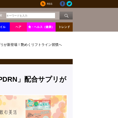
RSS
索：
イル
ヘア
食・ヘルス（健康）
トレンド
プリが新登場！艶めくリフトライン習慣へ
DRN」配合サプリが