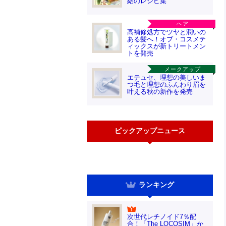
結のレシピ集
ヘア
高補修処方でツヤと潤いの
ある髪へ！オブ・コスメテ
ィックスが新トリートメン
トを発売
メークアップ
エテュセ、理想の美しいま
つ毛と理想のふんわり眉を
叶える秋の新作を発売
ピックアップニュース
ランキング
次世代レチノイド7％配
合！「The LOCOSIM」か