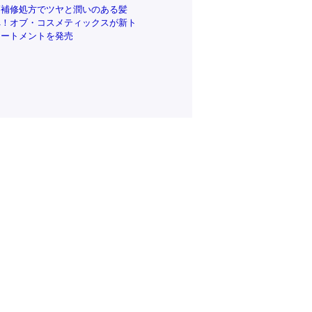
高補修処方でツヤと潤いのある髪
へ！オブ・コスメティックスが新ト
リートメントを発売