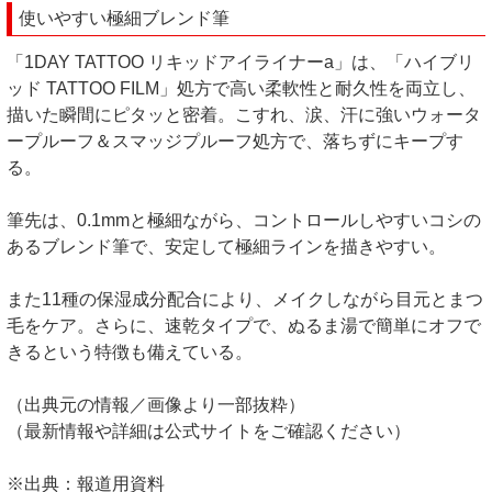
使いやすい極細ブレンド筆
「1DAY TATTOO リキッドアイライナーa」は、「ハイブリ
ッド TATTOO FILM」処方で高い柔軟性と耐久性を両立し、
描いた瞬間にピタッと密着。こすれ、涙、汗に強いウォータ
ープルーフ＆スマッジプルーフ処方で、落ちずにキープす
る。
筆先は、0.1mmと極細ながら、コントロールしやすいコシの
あるブレンド筆で、安定して極細ラインを描きやすい。
また11種の保湿成分配合により、メイクしながら目元とまつ
毛をケア。さらに、速乾タイプで、ぬるま湯で簡単にオフで
きるという特徴も備えている。
（出典元の情報／画像より一部抜粋）
（最新情報や詳細は公式サイトをご確認ください）
※出典：報道用資料