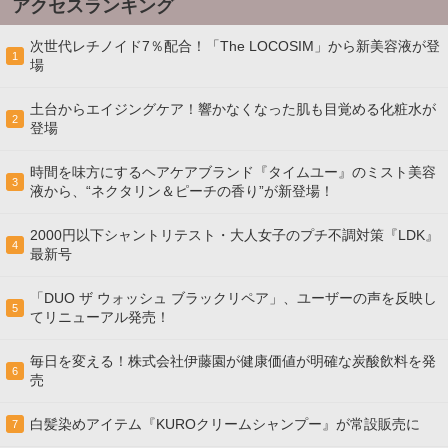
アクセスランキング
次世代レチノイド7％配合！「The LOCOSIM」から新美容液が登
1
場
土台からエイジングケア！響かなくなった肌も目覚める化粧水が
2
登場
時間を味方にするヘアケアブランド『タイムユー』のミスト美容
3
液から、“ネクタリン＆ピーチの香り”が新登場！
2000円以下シャントリテスト・大人女子のプチ不調対策『LDK』
4
最新号
「DUO ザ ウォッシュ ブラックリペア」、ユーザーの声を反映し
5
てリニューアル発売！
毎日を変える！株式会社伊藤園が健康価値が明確な炭酸飲料を発
6
売
白髪染めアイテム『KUROクリームシャンプー』が常設販売に
7