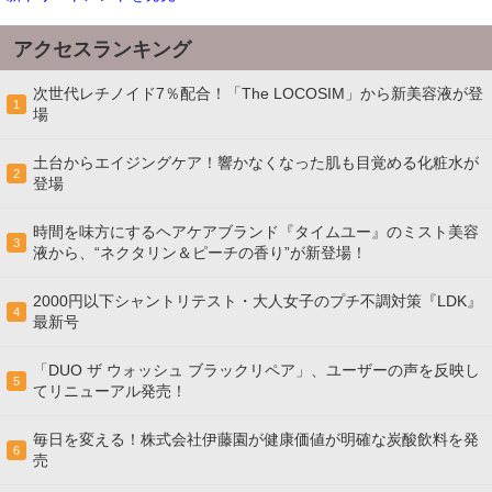
アクセスランキング
次世代レチノイド7％配合！「The LOCOSIM」から新美容液が登
1
場
土台からエイジングケア！響かなくなった肌も目覚める化粧水が
2
登場
時間を味方にするヘアケアブランド『タイムユー』のミスト美容
3
液から、“ネクタリン＆ピーチの香り”が新登場！
2000円以下シャントリテスト・大人女子のプチ不調対策『LDK』
4
最新号
「DUO ザ ウォッシュ ブラックリペア」、ユーザーの声を反映し
5
てリニューアル発売！
毎日を変える！株式会社伊藤園が健康価値が明確な炭酸飲料を発
6
売