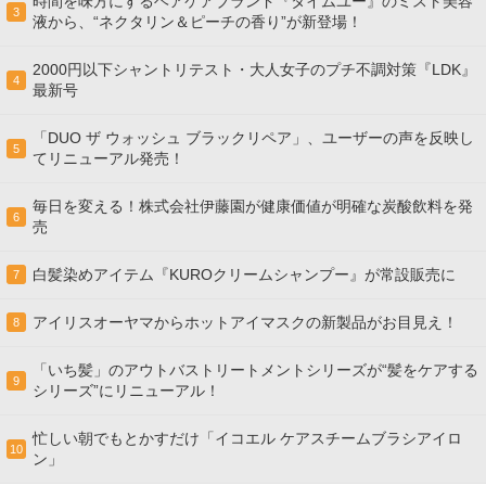
時間を味方にするヘアケアブランド『タイムユー』のミスト美容
3
液から、“ネクタリン＆ピーチの香り”が新登場！
2000円以下シャントリテスト・大人女子のプチ不調対策『LDK』
4
最新号
「DUO ザ ウォッシュ ブラックリペア」、ユーザーの声を反映し
5
てリニューアル発売！
毎日を変える！株式会社伊藤園が健康価値が明確な炭酸飲料を発
6
売
白髪染めアイテム『KUROクリームシャンプー』が常設販売に
7
アイリスオーヤマからホットアイマスクの新製品がお目見え！
8
「いち髪」のアウトバストリートメントシリーズが“髪をケアする
9
シリーズ”にリニューアル！
忙しい朝でもとかすだけ「イコエル ケアスチームブラシアイロ
10
ン」