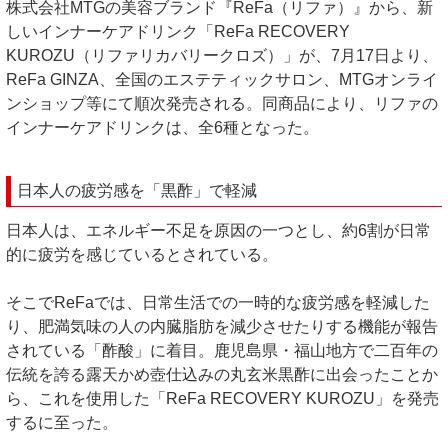
株式会社MTGの美容ブランド『ReFa（リファ）』から、新
しいインナーケアドリンク「ReFa RECOVERY
KUROZU（リファリカバリークロズ）」が、7月17日より、
ReFa GINZA、全国のエステティックサロン、MTGオンライ
ンショップ等にて順次発売される。同商品により、リファの
インナーケアドリンクは、全6種となった。
日本人の疲労感を「黒酢」で軽減
日本人は、エネルギー不足を原因の一つとし、約6割が日常
的に疲労を感じているとされている。
そこでReFaでは、日常生活での一時的な疲労感を軽減した
り、肥満気味の人の内臓脂肪を減少させたりする機能が報告
されている「酢酸」に着目。鹿児島県・福山地方で二百年の
伝統を誇る露天かめ壺仕込みの丸玄米黒酢に出会ったことか
ら、これを使用した「ReFa RECOVERY KUROZU」を発売
するに至った。