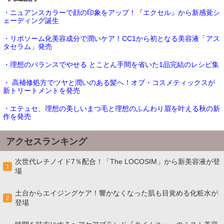
・ニュアンスカラーで顔の印象をアップ！『エクセル』から新感覚シ
ェーディング誕生
・リポソーム化美容成分で潤いケア！CC1から初となる美容液「アス
タセラム」発売
・理想のバランスでやせる とことん手間を省いた1品完結のレシピ集
・ 高補修処方でツヤと潤いのある髪へ！オブ・コスメティックスが
新トリートメントを発売
・エテュセ、理想の美しいまつ毛と理想のふんわり眉を叶える秋の新
作を発売
アクセスランキング
次世代レチノイド7％配合！「The LOCOSIM」から新美容液が登
1
場
土台からエイジングケア！響かなくなった肌も目覚める化粧水が
2
登場