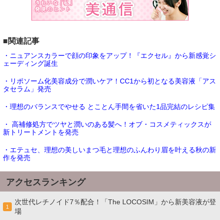
■関連記事
・ニュアンスカラーで顔の印象をアップ！『エクセル』から新感覚シ
ェーディング誕生
・リポソーム化美容成分で潤いケア！CC1から初となる美容液「アス
タセラム」発売
・理想のバランスでやせる とことん手間を省いた1品完結のレシピ集
・ 高補修処方でツヤと潤いのある髪へ！オブ・コスメティックスが
新トリートメントを発売
・エテュセ、理想の美しいまつ毛と理想のふんわり眉を叶える秋の新
作を発売
アクセスランキング
次世代レチノイド7％配合！「The LOCOSIM」から新美容液が登
1
場