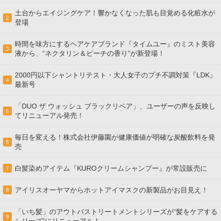
土台からエイジングケア！響かなくなった肌も目覚める化粧水が
2
登場
時間を味方にするヘアケアブランド『タイムユー』のミスト美容
3
液から、“ネクタリン＆ピーチの香り”が新登場！
2000円以下シャントリテスト・大人女子のプチ不調対策『LDK』
4
最新号
「DUO ザ ウォッシュ ブラックリペア」、ユーザーの声を反映し
5
てリニューアル発売！
毎日を変える！株式会社伊藤園が健康価値が明確な炭酸飲料を発
6
売
白髪染めアイテム『KUROクリームシャンプー』が常設販売に
7
アイリスオーヤマからホットアイマスクの新製品がお目見え！
8
「いち髪」のアウトバストリートメントシリーズが“髪をケアする
9
シリーズ”にリニューアル！