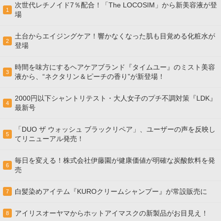
次世代レチノイド7％配合！「The LOCOSIM」から新美容液が登
1
場
土台からエイジングケア！響かなくなった肌も目覚める化粧水が
2
登場
時間を味方にするヘアケアブランド『タイムユー』のミスト美容
3
液から、“ネクタリン＆ピーチの香り”が新登場！
2000円以下シャントリテスト・大人女子のプチ不調対策『LDK』
4
最新号
「DUO ザ ウォッシュ ブラックリペア」、ユーザーの声を反映し
5
てリニューアル発売！
毎日を変える！株式会社伊藤園が健康価値が明確な炭酸飲料を発
6
売
白髪染めアイテム『KUROクリームシャンプー』が常設販売に
7
アイリスオーヤマからホットアイマスクの新製品がお目見え！
8