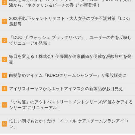
3
液から、“ネクタリン＆ピーチの香り”が新登場！
2000円以下シャントリテスト・大人女子のプチ不調対策『LDK』
4
最新号
「DUO ザ ウォッシュ ブラックリペア」、ユーザーの声を反映し
5
てリニューアル発売！
毎日を変える！株式会社伊藤園が健康価値が明確な炭酸飲料を発
6
売
白髪染めアイテム『KUROクリームシャンプー』が常設販売に
7
アイリスオーヤマからホットアイマスクの新製品がお目見え！
8
「いち髪」のアウトバストリートメントシリーズが“髪をケアする
9
シリーズ”にリニューアル！
忙しい朝でもとかすだけ「イコエル ケアスチームブラシアイロ
10
ン」