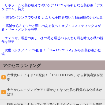
・リポソーム化美容成分で潤いケア！CC1から初となる美容液「アス
タセラム」発売
・理想のバランスでやせる とことん手間を省いた1品完結のレシピ集
・ 高補修処方でツヤと潤いのある髪へ！オブ・コスメティックスが
新トリートメントを発売
・エテュセ、理想の美しいまつ毛と理想のふんわり眉を叶える秋の新
作を発売
・次世代レチノイド7％配合！「The LOCOSIM」から新美容液が登
場
アクセスランキング
次世代レチノイド7％配合！「The LOCOSIM」から新美容液が登
1
場
土台からエイジングケア！響かなくなった肌も目覚める化粧水が
2
登場
時間を味方にするヘアケアブランド『タイムユー』のミスト美容